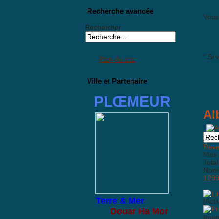
Recherche avancée
Vous 
Rechercher
" Si 
Plan du site
Ville et Partenaire
PLŒMEUR
Al
Reven
Mes 
Total
Nombr
1299
Terre & Mer
[Acti
Douar Ha Mor
Imag