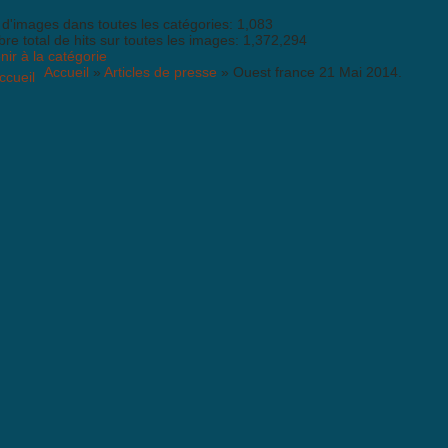
 d'images dans toutes les catégories: 1,083
e total de hits sur toutes les images: 1,372,294
ir à la catégorie
Accueil
»
Articles de presse
» Ouest france 21 Mai 2014.
de est
activé
-Spam: Complètez le PUZZLE
Joomla CAPTCHA