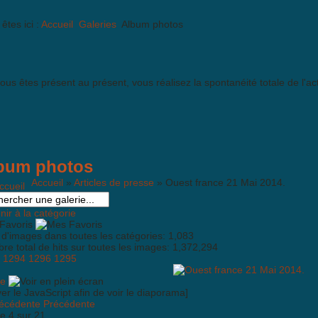
êtes ici :
Accueil
Galeries
Album photos
vous êtes présent au présent, vous réalisez la spontanéité totale de l'act
bum photos
Accueil
»
Articles de presse
» Ouest france 21 Mai 2014.
ir à la catégorie
Favoris
 d'images dans toutes les catégories: 1,083
e total de hits sur toutes les images: 1,372,294
1294
1296
1295
ver le JavaScript afin de voir le diaporama]
Précédente
e 4 sur 21