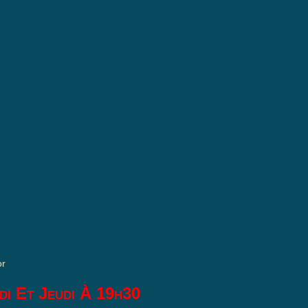
or
di Et Jeudi À 19h30