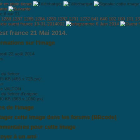
ante
e 6 sur 21
1288
1287
1285
1284
1283
1282
1231
1232
641
640
102
100
101
13
st france 21 Mai 2014.
ormations sur l'image
redi 22 août 2014
es
e du fichier
09 KB (456 x 725 px)
ur
ne VALTON
e du fichier d'origine
80 KB (668 x 1060 px)
es de l'image
tager cette image dans les forums (BBcode)
mentaires pour cette image
'y a pas encore de commentaire pour cette image. Postez le premier co
oyer à un ami