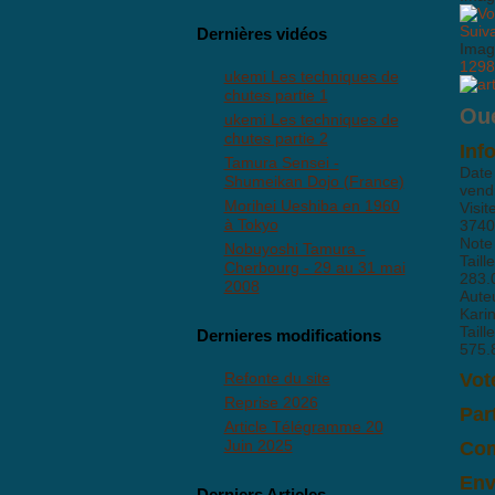
Suiv
Dernières vidéos
Imag
1298
ukemi Les techniques de
chutes partie 1
Oue
ukemi Les techniques de
chutes partie 2
Inf
Tamura Sensei -
Date
Shumeikan Dojo (France)
vend
Morihei Ueshiba en 1960
Visit
à Tokyo
3740
Note
Nobuyoshi Tamura -
Taill
Cherbourg - 29 au 31 mai
283.
2008
Aute
Kari
Taill
Dernieres modifications
575.
Refonte du site
Vot
Reprise 2026
Par
Article Télégramme 20
Juin 2025
Com
Il n
Env
Derniers Articles