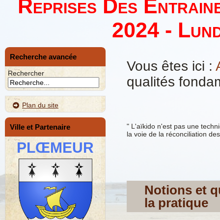
Reprises Des Entrain
2024 - Lund
Recherche avancée
Vous êtes ici :
Rechercher
qualités fondam
Plan du site
" L'aïkido n'est pas une techn
Ville et Partenaire
la voie de la réconciliation de
PLŒMEUR
Notions et q
la pratique