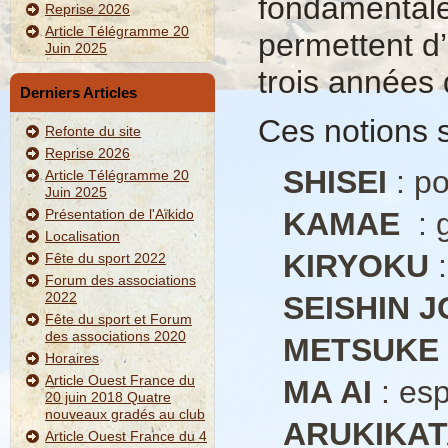
fondamentales
Reprise 2026
Article Télégramme 20
permettent d
Juin 2025
trois années 
Derniers Articles
Ces notions s
Refonte du site
Reprise 2026
SHISEI
: po
Article Télégramme 20
Juin 2025
Présentation de l'Aïkido
KAMAE
: 
Localisation
KIRYOKU
:
Fête du sport 2022
Forum des associations
2022
SEISHIN J
Fête du sport et Forum
des associations 2020
METSUKE
Horaires
Article Ouest France du
MA AI
: es
20 juin 2018 Quatre
nouveaux gradés au club
ARUKIKA
Article Ouest France du 4