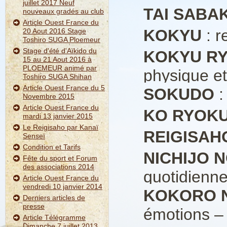
juillet 2017 Neuf
TAI SABAK
nouveaux gradés au club
Article Ouest France du
KOKYU
: r
20 Aout 2016 Stage
Toshiro SUGA Ploemeur
Stage d'été d'Aïkido du
KOKYU R
15 au 21 Aout 2016 à
PLOEMEUR animé par
physique et
Toshiro SUGA Shihan
Article Ouest France du 5
SOKUDO
:
Novembre 2015
Article Ouest France du
KO RYOK
mardi 13 janvier 2015
Le Reigisaho par Kanaï
REIGISAH
Senseï
Condition et Tarifs
NICHIJO 
Fête du sport et Forum
des associations 2014
quotidienn
Article Ouest France du
vendredi 10 janvier 2014
KOKORO N
Derniers articles de
presse
émotions –
Article Télégramme
Dimanche 7 juillet 2013