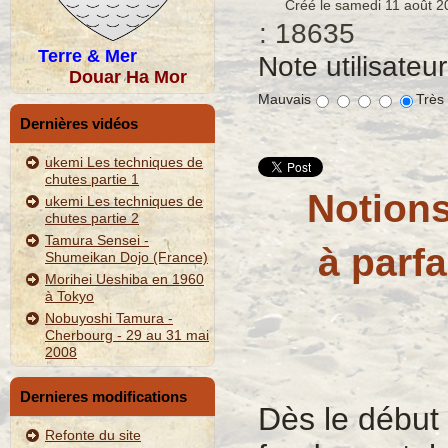
Créé le samedi 11 août 2
: 18635
Terre & Mer
Note utilisateu
Douar Ha Mor
Mauvais
Très
Dernières vidéos
ukemi Les techniques de
chutes partie 1
Notions
ukemi Les techniques de
chutes partie 2
Tamura Sensei -
à parfa
Shumeikan Dojo (France)
Morihei Ueshiba en 1960
à Tokyo
Nobuyoshi Tamura -
Cherbourg - 29 au 31 mai
2008
Dernieres modifications
Dès le début 
Refonte du site