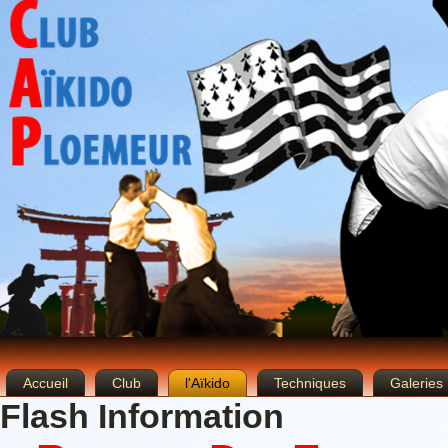
Accueil
Club
l'Aïkido
Techniques
Galeries
Flash Information