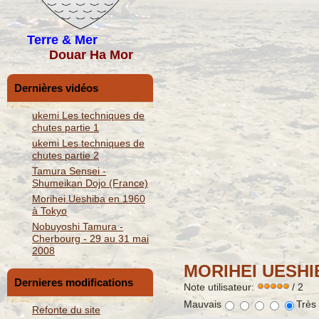
Terre & Mer
Douar Ha Mor
Dernières vidéos
ukemi Les techniques de
chutes partie 1
ukemi Les techniques de
chutes partie 2
Tamura Sensei -
Shumeikan Dojo (France)
Morihei Ueshiba en 1960
à Tokyo
Nobuyoshi Tamura -
Cherbourg - 29 au 31 mai
2008
MORIHEI UESHI
Dernieres modifications
Note utilisateur:
/ 2
Mauvais
Très
Refonte du site