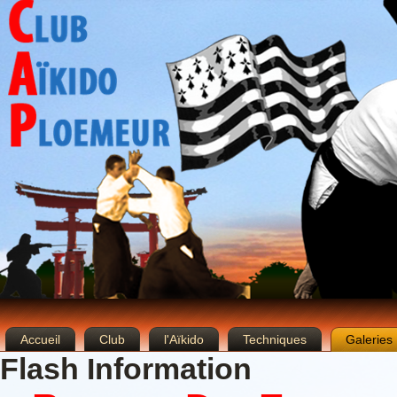
Accueil
Club
l'Aïkido
Techniques
Galeries
Flash Information