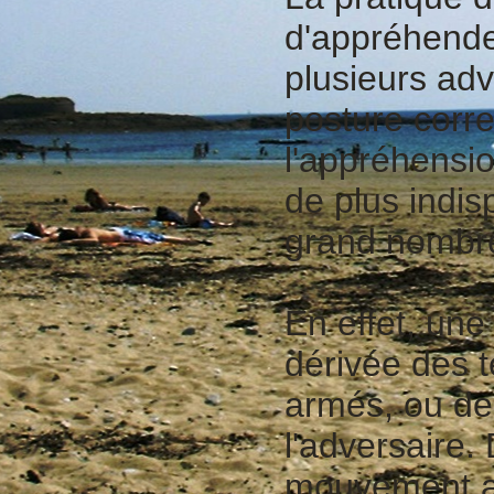
d'appréhender
plusieurs adv
posture corre
l'appréhensi
de plus indi
grand nombre
En effet, un
dérivée des t
armés, ou de
l'adversaire. 
mouvement a