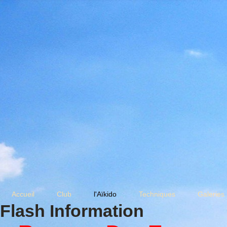
Accueil
Club
l'Aïkido
Techniques
Galeries
Flash Information