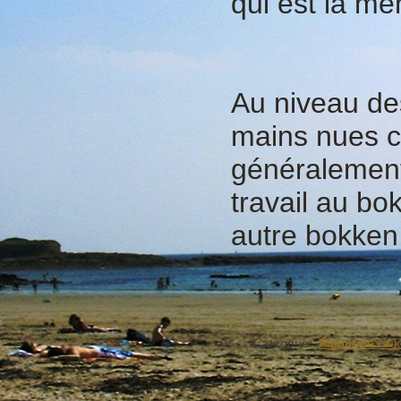
qui est la m
Au niveau des
mains nues co
généralement 
travail au bo
autre bokken,
Catégorie :
Autour de l'aïk