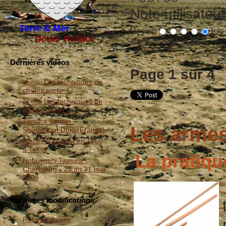
Note utilisateu
Terre & Mer
Mauvais
Très
Douar Ha Mor
Dernières vidéos
Page 1 sur 4
ukemi Les techniques de
chutes partie 1
ukemi Les techniques de
chutes partie 2
Tamura Sensei -
Les arme
Shumeikan Dojo (France)
Morihei Ueshiba en 1960
à Tokyo
La pratiq
Nobuyoshi Tamura -
Cherbourg - 29 au 31 mai
2008
Dernieres modifications
Refonte du site