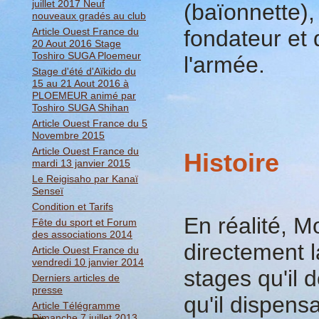
juillet 2017 Neuf
(baïonnette),
nouveaux gradés au club
Article Ouest France du
fondateur et 
20 Aout 2016 Stage
Toshiro SUGA Ploemeur
l'armée.
Stage d'été d'Aïkido du
15 au 21 Aout 2016 à
PLOEMEUR animé par
Toshiro SUGA Shihan
Article Ouest France du 5
Novembre 2015
Article Ouest France du
Histoire
mardi 13 janvier 2015
Le Reigisaho par Kanaï
Senseï
Condition et Tarifs
En réalité, M
Fête du sport et Forum
des associations 2014
directement l
Article Ouest France du
vendredi 10 janvier 2014
stages qu'il 
Derniers articles de
presse
qu'il dispens
Article Télégramme
Dimanche 7 juillet 2013