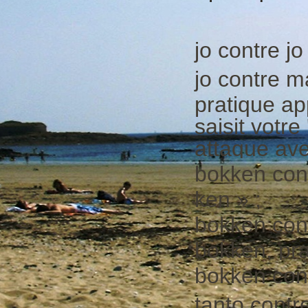
jo contre jo 
jo contre m
pratique ap
saisit votre 
attaque ave
bokken cont
ken » ;
bokken con
bokken, pra
bokken cont
tanto contr