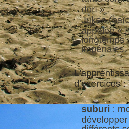
dori » ;
Juken (baïo
appelée « j
longtemps i
impériales.
L'apprentiss
d'exercices :
suburi
: mo
développer 
différents 