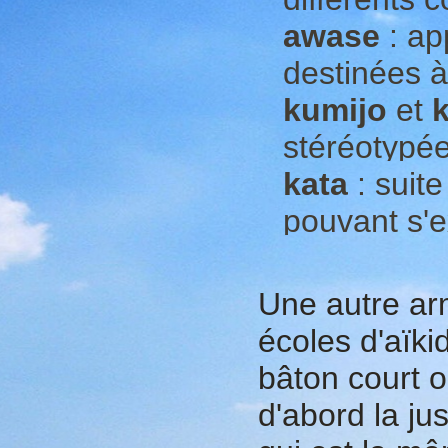
awase
: ap
destinées à 
kumijo
et
stéréotypée
kata
: suite
pouvant s'e
Une autre ar
écoles d'aïki
bâton court 
d'abord la ju