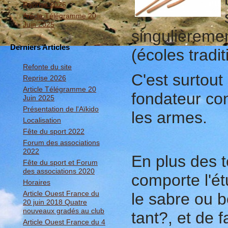
Reprise 2026
Article Télégramme 20
Juin 2025
singulièremen
Derniers Articles
(écoles tradit
Refonte du site
C'est surtout
Reprise 2026
Article Télégramme 20
fondateur co
Juin 2025
Présentation de l'Aïkido
les armes.
Localisation
Fête du sport 2022
Forum des associations
2022
En plus des t
Fête du sport et Forum
des associations 2020
comporte l'é
Horaires
Article Ouest France du
le sabre ou b
20 juin 2018 Quatre
nouveaux gradés au club
tant?, et de 
Article Ouest France du 4