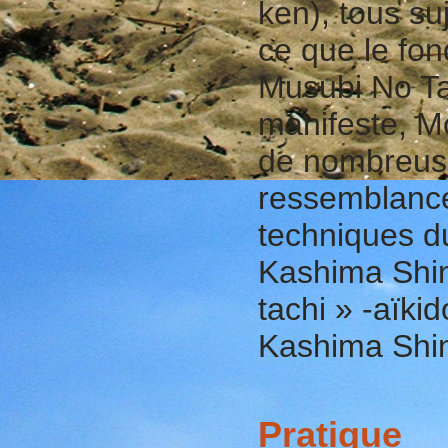
ken), tous su
ce que le fo
Musubi No Tac
manifeste, Mo
de nombreuse
ressemblance
techniques du
Kashima Shin
tachi » -aïki
Kashima Shin
Pratique