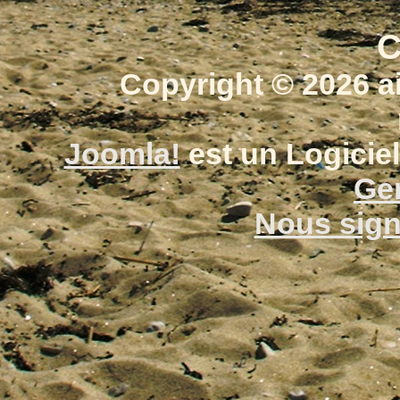
C
Copyright © 2026 a
Joomla!
est un Logiciel
Gen
Nous signa