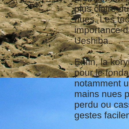
plus claire 
nues. Les te
importance da
Ueshiba.
Enfin, la kor
pour le fonda
notamment un
mains nues p
perdu ou cass
gestes facile