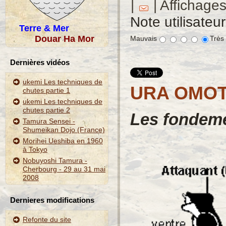
|
| Affichage
Note utilisateu
Terre & Mer
Douar Ha Mor
Mauvais
Très
Dernières vidéos
ukemi Les techniques de
URA OMO
chutes partie 1
ukemi Les techniques de
chutes partie 2
Les fondeme
Tamura Sensei -
Shumeikan Dojo (France)
Morihei Ueshiba en 1960
à Tokyo
Nobuyoshi Tamura -
Cherbourg - 29 au 31 mai
2008
Dernieres modifications
Refonte du site