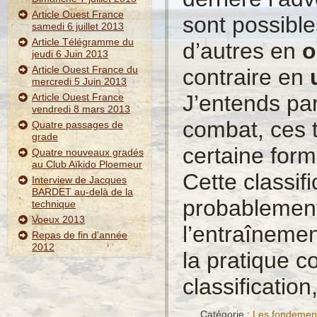
Article Ouest France
sont possibl
samedi 6 juillet 2013
Article Télégramme du
d’autres en
o
jeudi 6 Juin 2013
Article Ouest France du
contraire en
mercredi 5 Juin 2013
J’entends par
Article Ouest France
vendredi 8 mars 2013
combat, ces 
Quatre passages de
grade
certaine form
Quatre nouveaux gradés
au Club Aïkido Ploemeur
Cette classif
Interview de Jacques
BARDET au-delà de la
probablement 
technique
Voeux 2013
l’entraînemen
Repas de fin d'année
2012
la pratique co
classification
Catégorie :
Les fondement