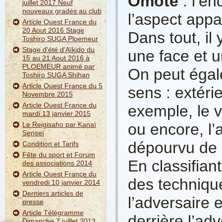
Omote
: l’en
juillet 2017 Neuf
nouveaux gradés au club
l’aspect app
Article Ouest France du
20 Aout 2016 Stage
Dans tout, il
Toshiro SUGA Ploemeur
Stage d'été d'Aïkido du
une face et u
15 au 21 Aout 2016 à
PLOEMEUR animé par
On peut égal
Toshiro SUGA Shihan
Article Ouest France du 5
sens : extérie
Novembre 2015
Article Ouest France du
exemple, le v
mardi 13 janvier 2015
Le Reigisaho par Kanaï
ou encore, l
Senseï
dépourvu de 
Condition et Tarifs
Fête du sport et Forum
En classifian
des associations 2014
Article Ouest France du
des techniqu
vendredi 10 janvier 2014
Derniers articles de
l’adversaire 
presse
Article Télégramme
derrière l’ad
Dimanche 7 juillet 2013