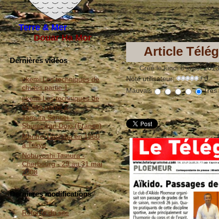
Terre & Mer
Douar Ha Mor
Article Télé
Dernières vidéos
Créé le lundi 8 juillet 201
Note utilisateur:
/ 0
ukemi Les techniques de
chutes partie 1
Mauvais
Très
ukemi Les techniques de
chutes partie 2
Tamura Sensei -
Shumeikan Dojo (France)
Morihei Ueshiba en 1960
à Tokyo
Nobuyoshi Tamura -
Cherbourg - 29 au 31 mai
2008
Dernieres modifications
Refonte du site