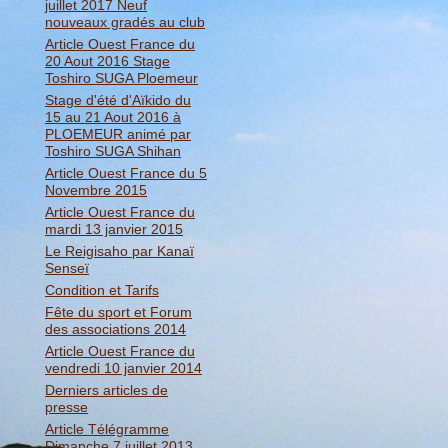
juillet 2017 Neuf
nouveaux gradés au club
Article Ouest France du
20 Aout 2016 Stage
Toshiro SUGA Ploemeur
Stage d'été d'Aïkido du
15 au 21 Aout 2016 à
PLOEMEUR animé par
Toshiro SUGA Shihan
Article Ouest France du 5
Novembre 2015
Article Ouest France du
mardi 13 janvier 2015
Le Reigisaho par Kanaï
Senseï
Condition et Tarifs
Fête du sport et Forum
des associations 2014
Article Ouest France du
vendredi 10 janvier 2014
Derniers articles de
presse
Article Télégramme
Dimanche 7 juillet 2013