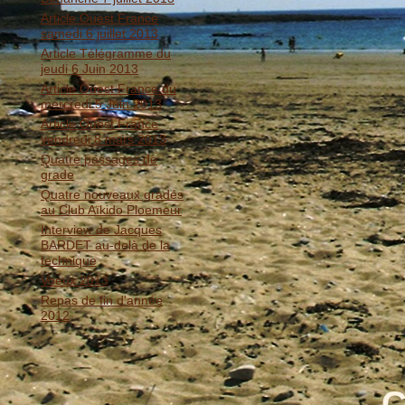
Article Ouest France
samedi 6 juillet 2013
Article Télégramme du
jeudi 6 Juin 2013
Article Ouest France du
mercredi 5 Juin 2013
Article Ouest France
vendredi 8 mars 2013
Quatre passages de
grade
Quatre nouveaux gradés
au Club Aïkido Ploemeur
Interview de Jacques
BARDET au-delà de la
technique
Voeux 2013
Repas de fin d'année
2012
C