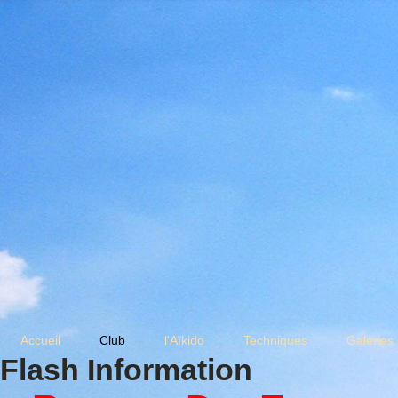
Accueil
Club
l'Aïkido
Techniques
Galeries
Flash Information