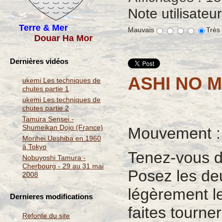
Note utilisateu
Terre & Mer
Mauvais
Très
Douar Ha Mor
Dernières vidéos
ASHI NO 
ukemi Les techniques de
chutes partie 1
ukemi Les techniques de
chutes partie 2
Tamura Sensei -
Shumeikan Dojo (France)
Mouvement :
Morihei Ueshiba en 1960
à Tokyo
Tenez-vous dr
Nobuyoshi Tamura -
Cherbourg - 29 au 31 mai
Posez les de
2008
légèrement le
Dernieres modifications
faites tourne
Refonte du site