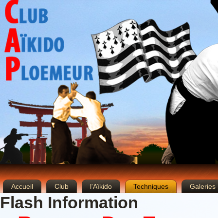
Accueil
Club
l'Aïkido
Techniques
Galeries
Flash Information