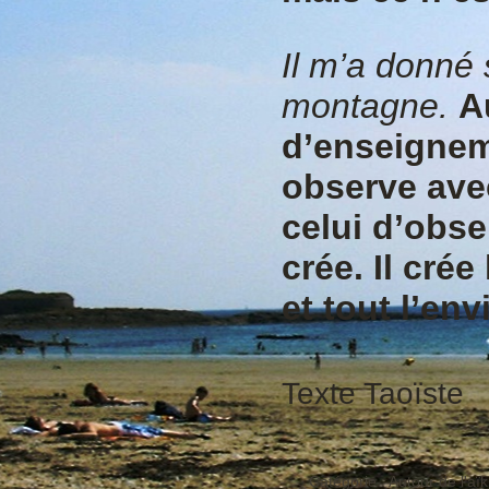
Il m’a donné 
montagne.
A
d’enseignem
observe avec
celui d’obser
crée. Il cré
et tout l’env
Texte Taoïste
Catégorie :
Autour de l'aïk