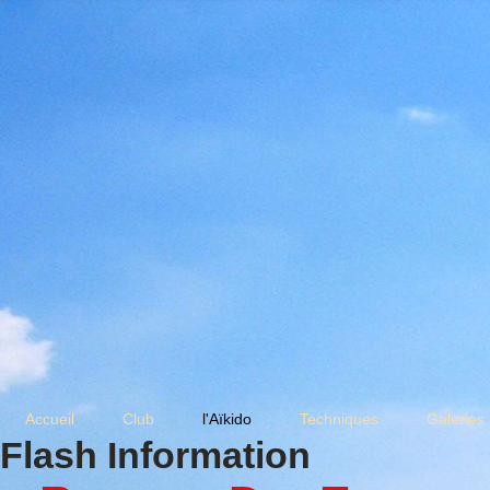
Accueil
Club
l'Aïkido
Techniques
Galeries
Flash Information