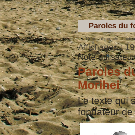
Paroles du f
Créé le dimanche 7 octo
Affichages : 1
Note utilisateu
Paroles d
Morihei
Le texte qui 
fondateur de 