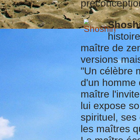
préconceptio
Shosh
histoir
maître de zen
versions mais
"Un célèbre m
d'un homme qu
maître l'invit
lui expose s
spirituel, se
les maîtres qu