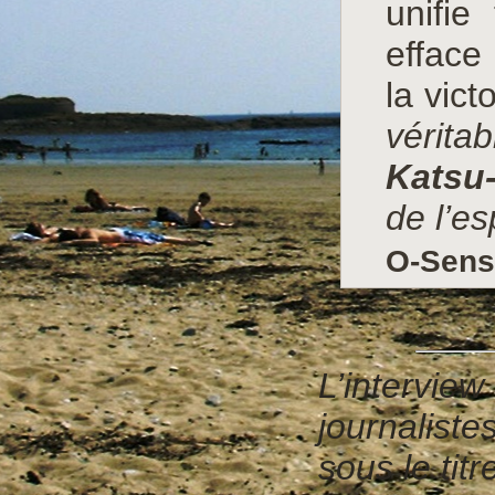
unifie
efface 
la vict
véritab
Katsu
de l’es
O-Sens
L’interview
journalist
sous le tit