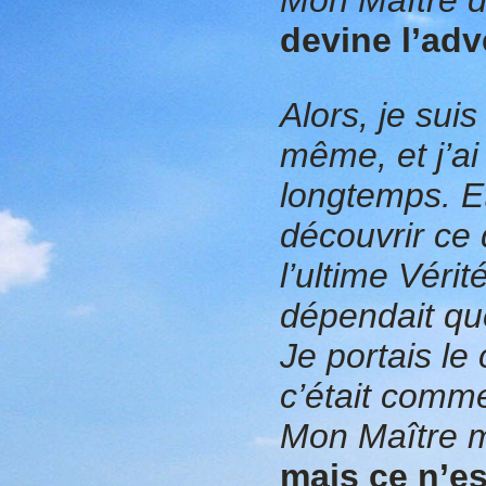
devine l’adv
A
lors, je sui
même, et j’ai 
longtemps. Et 
découvrir ce 
l’ultime Véri
dépendait qu
Je portais le 
c’était comme
Mon Maître m
mais ce n’es