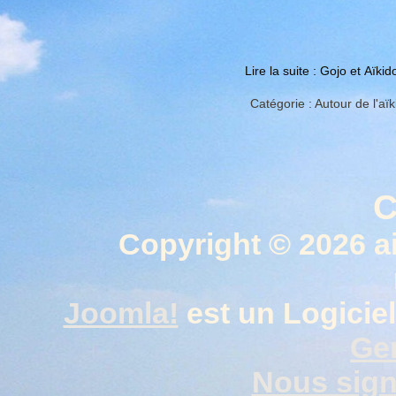
Lire la suite : Gojo et Aïkid
Catégorie :
Autour de l'aïk
C
Copyright © 2026 a
Joomla!
est un Logiciel
Gen
Nous signa