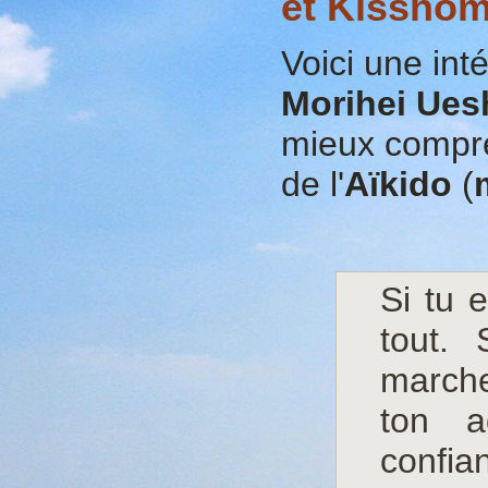
et Kissho
Voici une int
Morihei Ues
mieux compre
de l'
Aïkido
(
Si tu 
tout.
march
ton a
confia