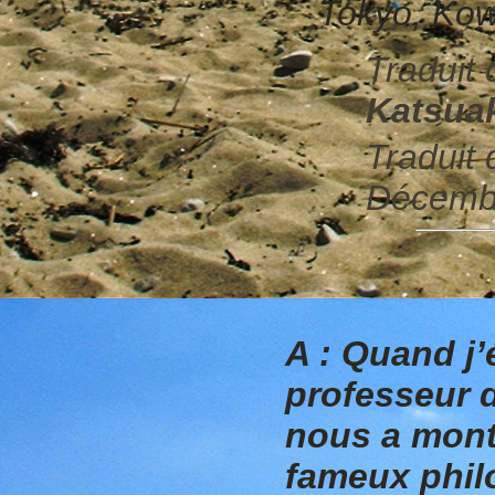
Tokyo, Kow
Traduit
Katsua
Traduit 
Décemb
A : Quand j’
professeur 
nous a montr
fameux phil