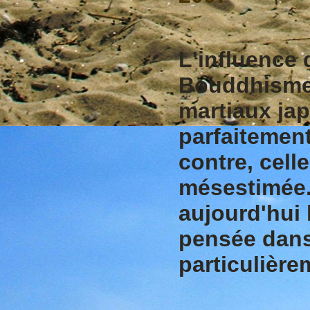
L'influence
Bouddhisme 
martiaux jap
parfaitemen
contre, cel
mésestimée.
aujourd'hui 
pensée dans 
particulièr