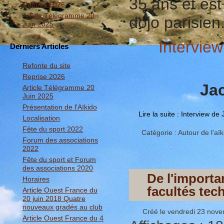
35 ans et est
Reprise 2026
Article Télégramme 20
dojo parisie
Juin 2025
Derniers Articles
Refonte du site
Reprise 2026
Ja
Article Télégramme 20
Juin 2025
Présentation de l'Aïkido
Lire la suite : Interview 
Localisation
Fête du sport 2022
Catégorie :
Autour de l'aïk
Forum des associations
2022
Fête du sport et Forum
des associations 2020
De l'importa
Horaires
facultés tec
Article Ouest France du
20 juin 2018 Quatre
nouveaux gradés au club
Créé le vendredi 23 nov
Article Ouest France du 4