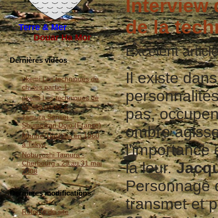
Interview
de la tec
Terre & Mer
Douar Ha Mor
Excelent articl
Dernières vidéos
Il existe dan
ukemi Les techniques de
chutes partie 1
personnalité
ukemi Les techniques de
chutes partie 2
pas, occupent
Tamura Sensei -
Shumeikan Dojo (France)
ombre agisse
Morihei Ueshiba en 1960
à Tokyo
l'importance 
Nobuyoshi Tamura -
Cherbourg - 29 au 31 mai
la leur.
Jacqu
2008
Personnage di
Dernieres modifications
transmet et p
Refonte du site