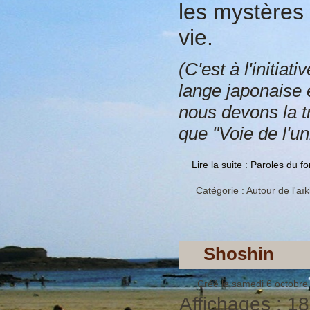
les mystères 
vie.
(C'est à l'initia
lange japonaise 
nous devons la tr
que "Voie de l'uni
Lire la suite : Paroles du 
Catégorie :
Autour de l'aïk
Shoshin
Créé le samedi 6 octobre
Affichages : 1