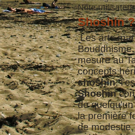
Note utilisateu
Shoshin ??
Les arts mar
Bouddhisme, 
mesure au Ta
concepts hér
shoshin
, l'e
Shoshin
cons
de quelqu'un
la première f
de modestie, 