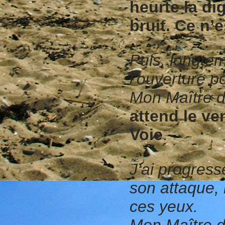
heurte la di
bruit. Ce n’e
Puis, longtemp
l’ouverture p
Mon Maître di
attend le ve
Voie
.
J
’ai progress
son attaque, 
ces yeux.
Mon Maître di