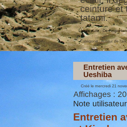
ceinture et 
tatami.
Lire la suite : De l'import
Catégorie :
Autour de l'aïk
Entretien a
Ueshiba
Créé le mercredi 21 nov
Affichages : 2
Note utilisateu
Entretien 