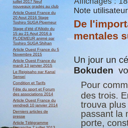
Affichages : 1
juillet 2017 Neuf
nouveaux gradés au club
Note utilisateu
Article Ouest France du
20 Aout 2016 Stage
De l'impor
Toshiro SUGA Ploemeur
Stage d'été d'Aïkido du
mentales s
15 au 21 Aout 2016 à
PLOEMEUR animé par
Toshiro SUGA Shihan
Article Ouest France du 5
Novembre 2015
Un jour un c
Article Ouest France du
mardi 13 janvier 2015
Bokuden
vou
Le Reigisaho par Kanaï
Senseï
Pour commen
Condition et Tarifs
Fête du sport et Forum
des trois. E
des associations 2014
Article Ouest France du
trouva plus
vendredi 10 janvier 2014
passant la 
Derniers articles de
presse
porte, cons
Article Télégramme
Dimanche 7 juillet 2013