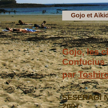
Gojo et Aïki
Créé le vendredi 17 août
Affichages : 1
Note utilisateu
Gojo, les c
Confucius
par
Toshir
SESERAGI N
2007