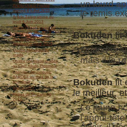
un lourd app
Article Ouest France
le remis ex
samedi 6 juillet 2013
Article Télégramme du
jeudi 6 Juin 2013
Article Ouest France du
Bokuden
fit
mercredi 5 Juin 2013
Article Ouest France
vendredi 8 mars 2013
Quand celui
Quatre passages de
grade
mais il le r
Quatre nouveaux gradés
au Club Aïkido Ploemeur
Interview de Jacques
BARDET au-delà de la
Bokuden
fit
technique
Voeux 2013
le meilleur, 
Repas de fin d'année
2012
Le jeune h
l'appui-têt
éclair, il d