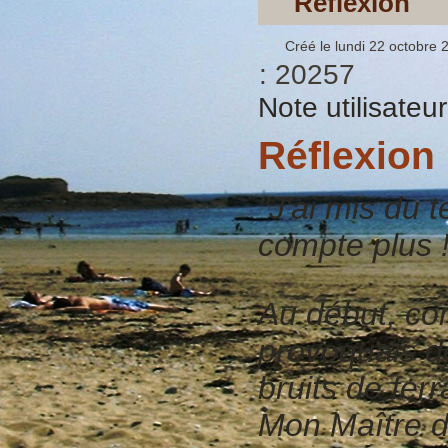
Reflexion
Créé le lundi 22 octobre 
: 20257
Note utilisateu
Réflexion
"J'ai mis du 
compte plus 
Au début, com
provoquais d
bruits de ferr
Mon Maître di