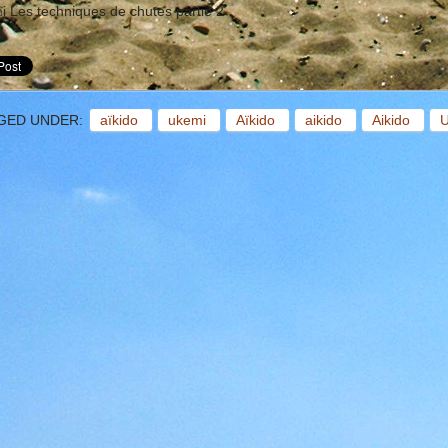
i Les techniques de chutes partie 2
GED UNDER:
aïkido
ukemi
Aïkido
aikido
Aikido