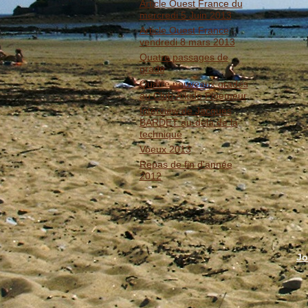
Article Ouest France du
mercredi 5 Juin 2013
Article Ouest France
vendredi 8 mars 2013
Quatre passages de
grade
Quatre nouveaux gradés
au Club Aïkido Ploemeur
Interview de Jacques
BARDET au-delà de la
technique
Voeux 2013
Repas de fin d'année
2012
Jo