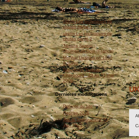
Dernières vidéos
ukemi Les techniques de
chutes partie 1
ukemi Les techniques de
chutes partie 2
Tamura Sensei -
Shumeikan Dojo (France)
Morihei Ueshiba en 1960
à Tokyo
Nobuyoshi Tamura -
Cherbourg - 29 au 31 mai
2008
UK
Dernieres modifications
Note 
Mauv
Refonte du site
Reprise 2026
A
Article Télégramme 20
Juin 2025
C
Derniers Articles