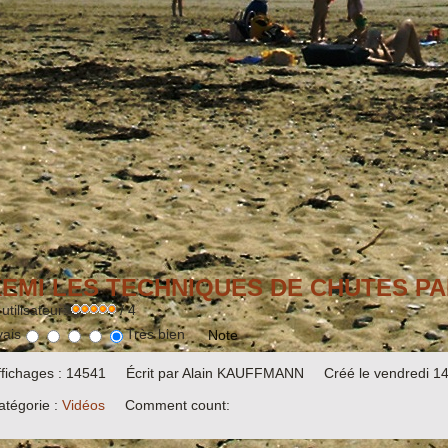
EMI LES TECHNIQUES DE CHUTES PA
utilisateur:
/ 4
ais
Très bien
ffichages : 14541
Écrit par Alain KAUFFMANN
Créé le vendredi 1
atégorie :
Vidéos
Comment count: