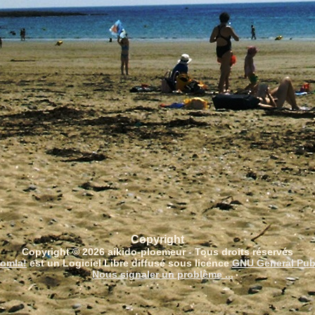
Copyright
Copyright © 2026 aikido-ploemeur - Tous droits réservés
omla!
est un Logiciel Libre diffusé sous licence
GNU General Pub
Nous signaler un problème ...