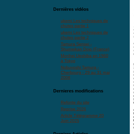
Dernières vidéos
ukemi Les techniques de
chutes partie 1
ukemi Les techniques de
chutes partie 2
Tamura Sensei -
Shumeikan Dojo (France)
Morihei Ueshiba en 1960
à Tokyo
Nobuyoshi Tamura -
Cherbourg - 29 au 31 mai
2008
Dernieres modifications
Refonte du site
Reprise 2026
Article Télégramme 20
Juin 2025
Derniers Articles