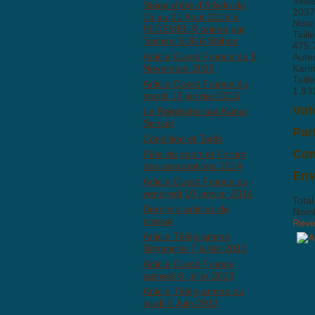
Visit
Stage d'été d'Aïkido du
2037
15 au 21 Aout 2016 à
Note
PLOEMEUR animé par
Taill
Toshiro SUGA Shihan
475.
Article Ouest France du 5
Aute
Novembre 2015
Kari
Taill
Article Ouest France du
1,83
mardi 13 janvier 2015
Vot
Le Reigisaho par Kanaï
Senseï
Par
Condition et Tarifs
Com
Fête du sport et Forum
des associations 2014
Il n
Env
Article Ouest France du
vendredi 10 janvier 2014
Total
Derniers articles de
Nombr
presse
Reven
Article Télégramme
Dimanche 7 juillet 2013
Article Ouest France
samedi 6 juillet 2013
BBCo
Article Télégramme du
jeudi 6 Juin 2013