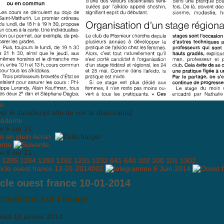
ver le JavaScript afin de voir le diaporama]
cédente
e 6 sur 21
ante
e 8 sur 21
1285
1284
1283
1282
1231
1232
641
640
102
100
101
1302
icle ouest france 10-01-2014
ormations sur l'image
redi 10 janvier 2014