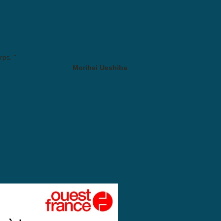
rps. "
Morihei Ueshiba