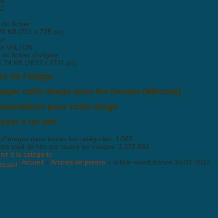
es
2
e du fichier
70 KB (701 x 725 px)
ur
ne VALTON
e du fichier d'origine
1.74 KB (2622 x 2711 px)
es de l'image
tager cette image dans les forums (BBcode)
mentaires pour cette image
'y a pas encore de commentaire pour cette image. Postez le premier co
oyer à un ami
 d'images dans toutes les catégories: 1,083
e total de hits sur toutes les images: 1,372,082
ir à la catégorie
Accueil
»
Articles de presse
» article ouest france 10-01-2014
de est
activé