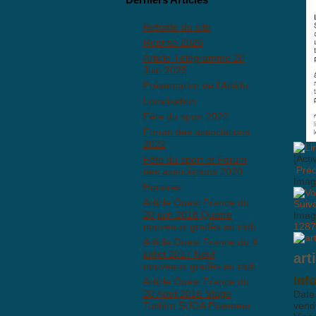
Refonte du site
Reprise 2026
Article Télégramme 20
Juin 2025
Présentation de l'Aïkido
Localisation
Fête du sport 2022
Forum des associations
2022
[Acti
Fête du sport et Forum
Pré
des associations 2020
Imag
Horaires
Article Ouest France du
Suiv
20 juin 2018 Quatre
Imag
nouveaux gradés au club
1287
Article Ouest France du 4
juillet 2017 Neuf
art
nouveaux gradés au club
Inf
Article Ouest France du
20 Aout 2016 Stage
Date
Toshiro SUGA Ploemeur
vend