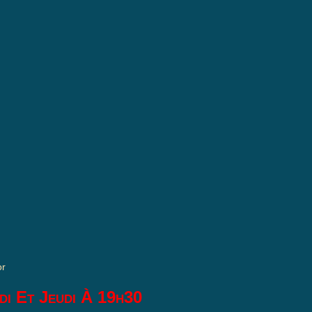
or
di Et Jeudi À 19h30