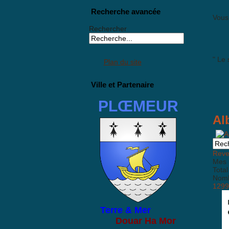
Recherche avancée
Vous 
Rechercher
" Le 
Plan du site
Ville et Partenaire
PLŒMEUR
Al
Reven
Mes 
Total
Nombr
1299
Terre & Mer
Douar Ha Mor