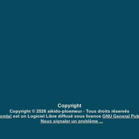
-Spam: Complètez le PUZZLE
Joomla CAPTCHA
Copyright
Copyright © 2026 aikido-ploemeur - Tous droits réservés
omla!
est un Logiciel Libre diffusé sous licence
GNU General Pub
Nous signaler un problème ...