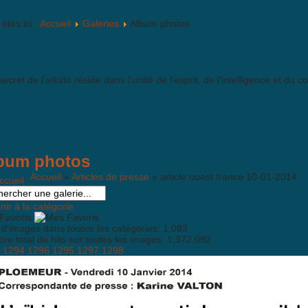
êtes ici :
Accueil
Galeries
Album photos
secret de l'aïkido réside dans l'unité de l'esprit, de l'intelligence et du co
bum photos
Accueil
»
Articles de presse
» article ouest france 10-01-2014
ir à la catégorie
Favoris
 d'images dans toutes les catégories: 1,083
e total de hits sur toutes les images: 1,372,082
1294
1296
1295
1297
1298