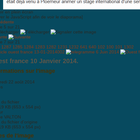
ver le JavaScript afin de voir le diaporama]
cédente
e 5 sur 21
ante
e 7 sur 21
1287
1285
1284
1283
1282
1231
1232
641
640
102
100
101
1302
st france 10 Janvier 2014.
ormations sur l'image
redi 22 août 2014
es
e du fichier
19 KB (653 x 554 px)
ur
ne VALTON
e du fichier d'origine
19 KB (653 x 554 px)
es de l'image