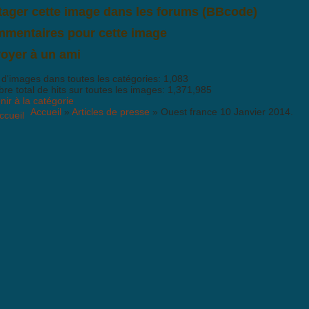
tager cette image dans les forums (BBcode)
mentaires pour cette image
'y a pas encore de commentaire pour cette image. Postez le premier co
oyer à un ami
 d'images dans toutes les catégories: 1,083
e total de hits sur toutes les images: 1,371,985
ir à la catégorie
Accueil
»
Articles de presse
» Ouest france 10 Janvier 2014.
de est
activé
-Spam: Complètez le PUZZLE
Joomla CAPTCHA