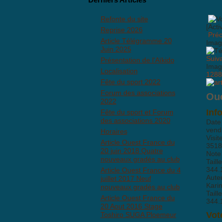
Refonte du site
[Acti
Reprise 2026
Pré
Article Télégramme 20
Imag
Juin 2025
Suiv
Présentation de l'Aïkido
Imag
Localisation
1288
Fête du sport 2022
Forum des associations
Oue
2022
Inf
Fête du sport et Forum
des associations 2020
Date
vend
Horaires
Visit
Article Ouest France du
3518
20 juin 2018 Quatre
Note
nouveaux gradés au club
Taill
344.
Article Ouest France du 4
Aute
juillet 2017 Neuf
Kari
nouveaux gradés au club
Taill
Article Ouest France du
344.
20 Aout 2016 Stage
Vot
Toshiro SUGA Ploemeur