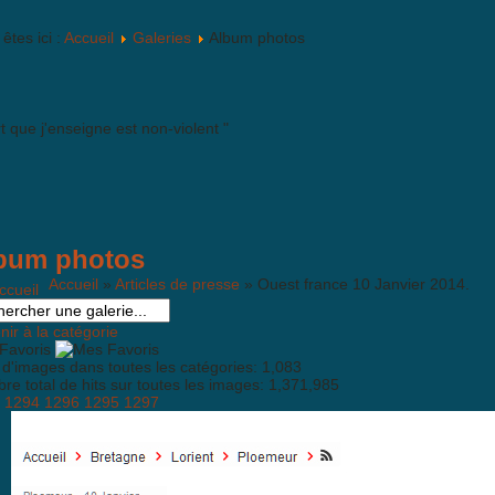
êtes ici :
Accueil
Galeries
Album photos
rt que j'enseigne est non-violent "
bum photos
Accueil
»
Articles de presse
» Ouest france 10 Janvier 2014.
ir à la catégorie
Favoris
 d'images dans toutes les catégories: 1,083
e total de hits sur toutes les images: 1,371,985
1294
1296
1295
1297