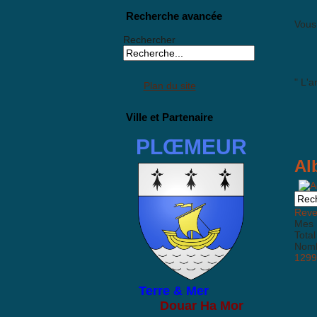
Recherche avancée
Vous 
Rechercher
" L'a
Plan du site
Ville et Partenaire
PLŒMEUR
Al
Reven
Mes 
Total
Nombr
1299
Terre & Mer
Douar Ha Mor