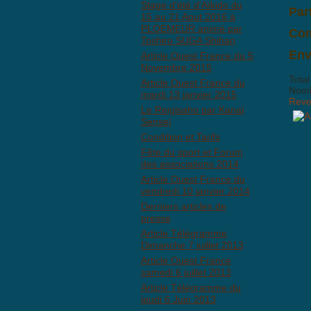
Stage d'été d'Aïkido du
Par
15 au 21 Aout 2016 à
PLOEMEUR animé par
Com
Toshiro SUGA Shihan
Il n
Env
Article Ouest France du 5
Novembre 2015
Total
Article Ouest France du
Nombr
mardi 13 janvier 2015
Reven
Le Reigisaho par Kanaï
Senseï
BBCo
Condition et Tarifs
Fête du sport et Forum
des associations 2014
Article Ouest France du
vendredi 10 janvier 2014
Derniers articles de
presse
Article Télégramme
Dimanche 7 juillet 2013
Article Ouest France
samedi 6 juillet 2013
Anti
Article Télégramme du
jeudi 6 Juin 2013