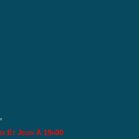
or
di Et Jeudi À 19h30