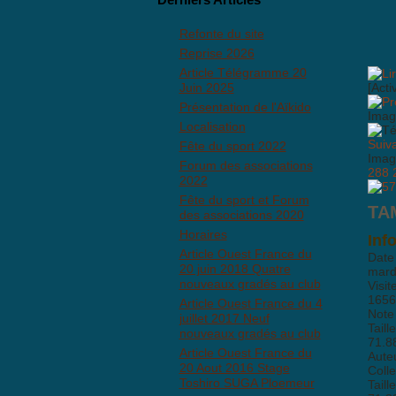
Refonte du site
Reprise 2026
Article Télégramme 20
Juin 2025
[Acti
Présentation de l'Aïkido
Imag
Localisation
Suiv
Fête du sport 2022
Imag
Forum des associations
288
2022
Fête du sport et Forum
TA
des associations 2020
Horaires
Inf
Article Ouest France du
Date
20 juin 2018 Quatre
mardi
nouveaux gradés au club
Visit
1656
Article Ouest France du 4
Note
juillet 2017 Neuf
Taill
nouveaux gradés au club
71.8
Article Ouest France du
Aute
20 Aout 2016 Stage
Coll
Toshiro SUGA Ploemeur
Taill