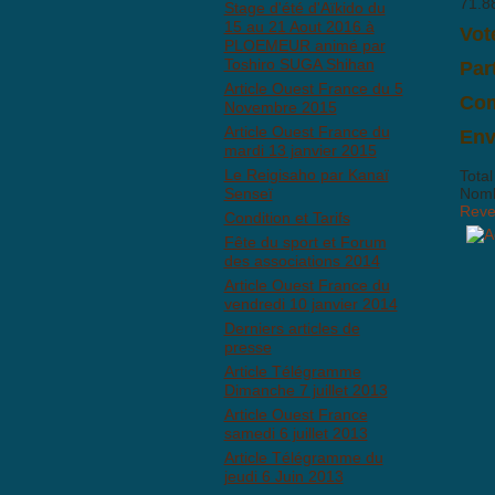
71.8
Stage d'été d'Aïkido du
15 au 21 Aout 2016 à
Vot
PLOEMEUR animé par
Toshiro SUGA Shihan
Par
Article Ouest France du 5
Com
Novembre 2015
Il n
Article Ouest France du
Env
mardi 13 janvier 2015
Le Reigisaho par Kanaï
Total
Senseï
Nombr
Reven
Condition et Tarifs
Fête du sport et Forum
des associations 2014
Article Ouest France du
vendredi 10 janvier 2014
BBCo
Derniers articles de
presse
Article Télégramme
Dimanche 7 juillet 2013
Article Ouest France
samedi 6 juillet 2013
Article Télégramme du
jeudi 6 Juin 2013