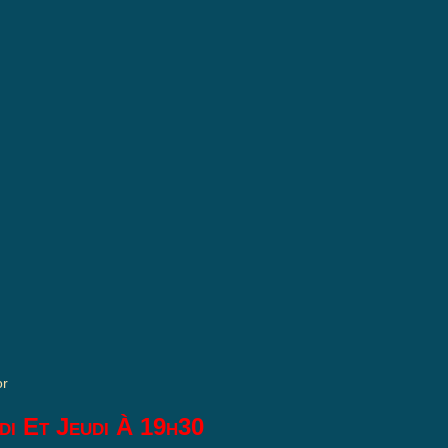
or
di Et Jeudi À 19h30