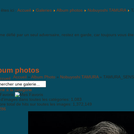
êtes ici :
Accueil
Galeries
Album photos
Nobuyoshi TAMURA
T
e défié par un seul adversaire, restez en garde, car toujours vous êt
bum photos
Accueil
»
Album Photo
»
Nobuyoshi TAMURA
» TAMURA_SENS
ir à la catégorie
Favoris
 d'images dans toutes les catégories: 1,083
e total de hits sur toutes les images: 1,372,149
286