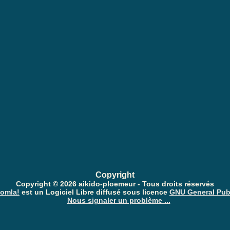
-Spam: Complètez le PUZZLE
Joomla CAPTCHA
Copyright
Copyright © 2026 aikido-ploemeur - Tous droits réservés
omla!
est un Logiciel Libre diffusé sous licence
GNU General Pub
Nous signaler un problème ...