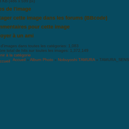
8 KB (486 x 599 px)
es de l'image
tager cette image dans les forums (BBcode)
mentaires pour cette image
'y a pas encore de commentaire pour cette image. Postez le premier co
oyer à un ami
 d'images dans toutes les catégories: 1,083
e total de hits sur toutes les images: 1,372,149
ir à la catégorie
Accueil
»
Album Photo
»
Nobuyoshi TAMURA
» TAMURA_SENS
de est
activé