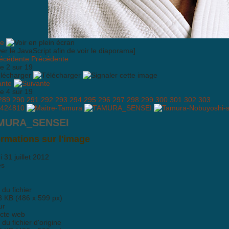
ver le JavaScript afin de voir le diaporama]
Précédente
e 2 sur 19
ante
e 4 sur 19
289
290
291
292
293
294
295
296
297
298
299
300
301
302
303
MURA_SENSEI
ormations sur l'image
 31 juillet 2012
es
e du fichier
8 KB (486 x 599 px)
ur
ecte web
e du fichier d'origine