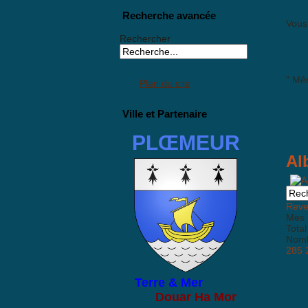
Recherche avancée
Vous 
Rechercher
" Mêm
Plan du site
Ville et Partenaire
PLŒMEUR
Al
Reven
Mes 
Total
Nombr
285
Terre & Mer
Douar Ha Mor