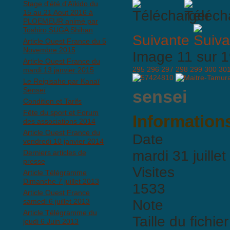
Stage d'été d'Aïkido du
15 au 21 Aout 2016 à
PLOEMEUR animé par
Toshiro SUGA Shihan
Suivante
Article Ouest France du 5
Novembre 2015
Image 11 sur
Article Ouest France du
295
296
297
298
299
300
30
mardi 13 janvier 2015
Le Reigisaho par Kanaï
Senseï
sensei
Condition et Tarifs
Fête du sport et Forum
Informations
des associations 2014
Article Ouest France du
Date
vendredi 10 janvier 2014
mardi 31 juille
Derniers articles de
presse
Visites
Article Télégramme
Dimanche 7 juillet 2013
1533
Article Ouest France
samedi 6 juillet 2013
Note
Article Télégramme du
Taille du fichier
jeudi 6 Juin 2013