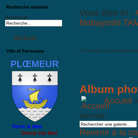
Recherche avancée
Vous êtes ici :
Rechercher
Nobuyoshi T
Plan du site
" L'énergie, le Ki ne doit jam
Ville et Partenaire
PLŒMEUR
Album pho
Accueil
sensei
Terre & Mer
Revenir à la ca
Douar Ha Mor