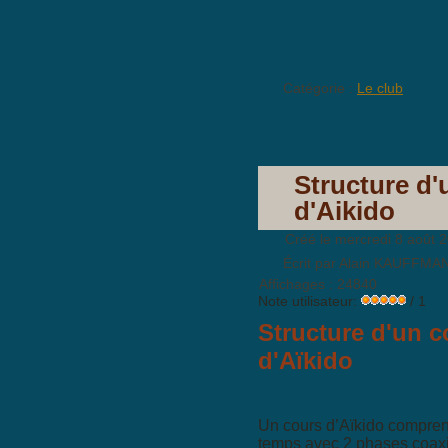
Catégorie :
Le club
Structure d'
d'Aikido
Créé le mercredi 8 août 
Écrit par Alain KAUFFMA
Affichages : 24840
Note utilisateur:
/ 1
Structure d'un c
d'Aïkido
Un cours d’Aïkido compre
temps avec 2 phases coaxi