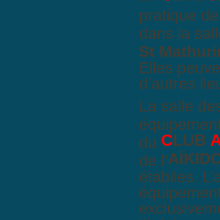
pratique de 
dans la sal
St Mathur
Elles peuv
d’autres lie
La salle d
équipement 
C
LUB
du
AÏKID
de l’
établies. L’
équipement
exclusiveme