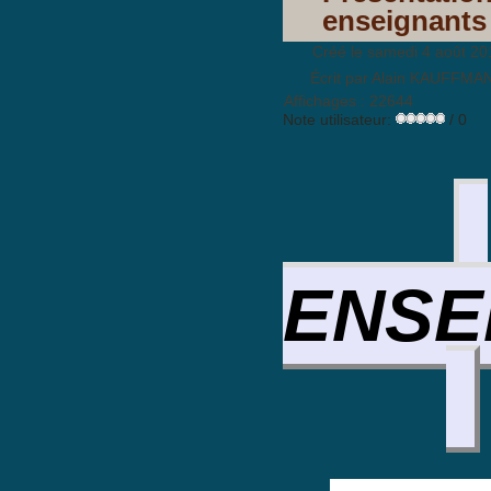
enseignants
Créé le samedi 4 août 20
Écrit par Alain KAUFFMA
Affichages : 22644
Note utilisateur:
/ 0
ENSE