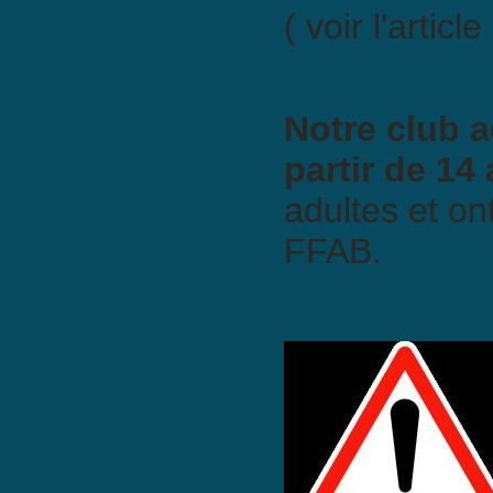
( voir l'article
Notre club a
partir de 14 
adultes et on
FFAB.