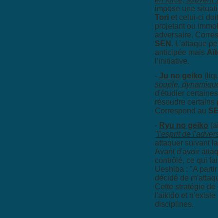
impose une situatio
Tori
et celui-ci doi
projetant ou immob
adversaire. Corr
SEN
. L’attaque pe
anticipée mais
Aït
l’initiative.
-
Ju no geiko
(liq
souple, dynamiqu
d'étudier certaine
résoudre certains
Correspond au
SE
-
Ryu no geiko
(a
"l'esprit de l'adver
attaquer suivant l
Avant d'avoir attaq
contrôlé, ce qui fai
Ueshiba : "A parti
décidé de m'attaqu
Cette stratégie de
l'aikido et n'exist
disciplines.