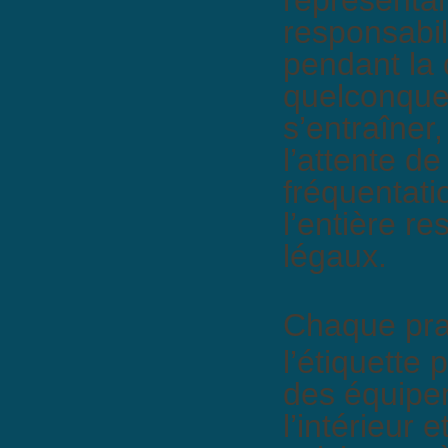
responsabil
pendant la 
quelconque,
s’entraîner,
l’attente d
fréquentati
l’entière r
légaux.
Chaque prat
l’étiquette 
des équipe
l’intérieur e