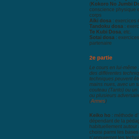
(
Kokoro No Jumbi D
conscience physique e
corps
Aïki dosa
: exercices 
Tandoku dosa
: exerc
Te Kubi Dosa
, etc.
Sotai dosa
: exercice
partenaire
2e partie
Le cours en lui-même : 
des différentes techniq
techniques peuvent êt
mains nues, avec un s
couteau (Tanto) ou un 
ou plusieurs adversai
(
Armes
)
Keiko ho
: méthode d’
dépendant de la pédag
habituellement autour
choisi parmi les bases
s’appuieront les techn