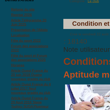
Catégorie :
Le club
Refonte du site
Reprise 2026
Article Télégramme 20
Condition et
Juin 2025
Présentation de l'Aïkido
Créé le vendredi 22 août
Localisation
: 18140
Fête du sport 2022
Forum des associations
Note utilisateu
2022
Fête du sport et Forum
Condition
des associations 2020
Horaires
Article Ouest France du
Aptitude m
20 juin 2018 Quatre
nouveaux gradés au club
Article Ouest France du 4
juillet 2017 Neuf
nouveaux gradés au club
Article Ouest France du
20 Aout 2016 Stage
Toshiro SUGA Ploemeur