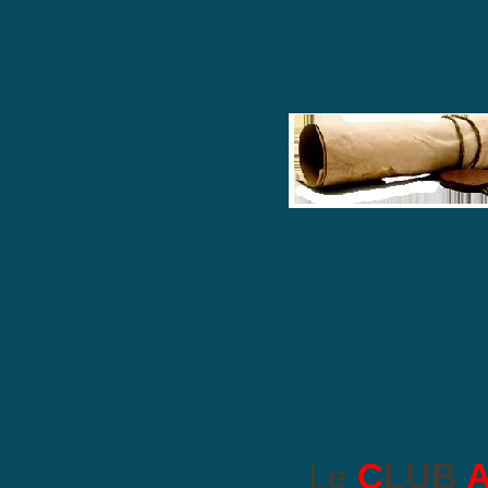
C
LUB
Le