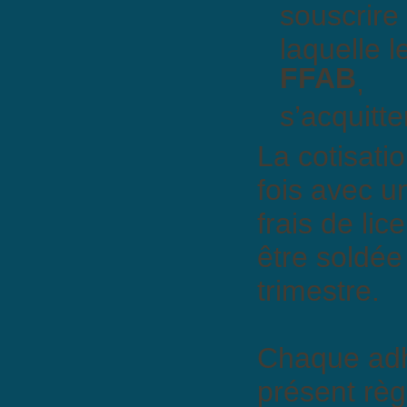
souscrire 
laquelle l
FFAB
,
s’acquitte
La cotisati
fois avec u
frais de lic
être soldée
trimestre.
Chaque adh
présent règ