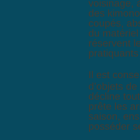
voisinage, 
des kimonos
coupés, abs
du matériel
réservent l
pratiquants
Il est conse
d’objets de
décline tou
prête les a
saison, ens
posséder s