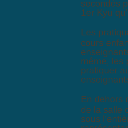
secondés p
1er Kyu qu’
Les pratiqu
cours enfan
enseignants
même, les 
pratiquer a
enseignants
En dehors d
de la salle
sous l’enti
représentan