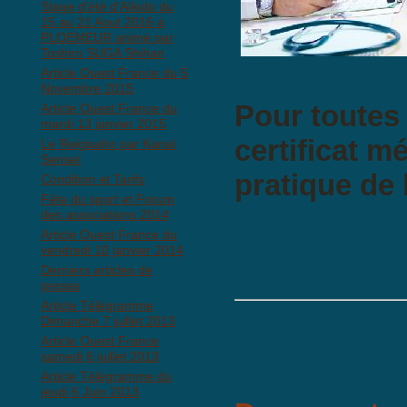
Stage d'été d'Aïkido du
15 au 21 Aout 2016 à
PLOEMEUR animé par
Toshiro SUGA Shihan
Article Ouest France du 5
Novembre 2015
Pour toutes
Article Ouest France du
mardi 13 janvier 2015
certificat m
Le Reigisaho par Kanaï
Senseï
pratique de 
Condition et Tarifs
Fête du sport et Forum
des associations 2014
Article Ouest France du
vendredi 10 janvier 2014
Derniers articles de
presse
Article Télégramme
Dimanche 7 juillet 2013
Article Ouest France
samedi 6 juillet 2013
Article Télégramme du
jeudi 6 Juin 2013