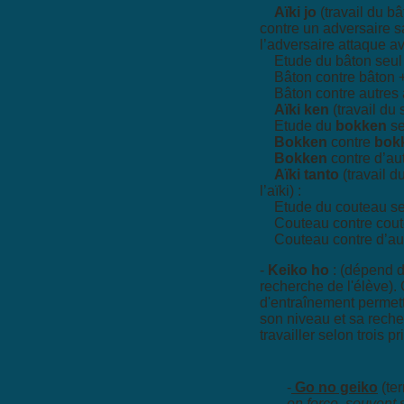
Aïki jo
(travail du bât
contre un adversaire 
l’adversaire attaque a
Etude du bâton seul
Bâton contre bâton 
Bâton contre autres
Aïki ken
(travail du 
Etude du
bokken
se
Bokken
contre
bok
Bokken
contre d’au
Aïki tanto
(travail d
l’aïki) :
Etude du couteau se
Couteau contre cou
Couteau contre d’au
-
Keiko ho
: (dépend d
recherche de l'élève).
d'entraînement permett
son niveau et sa reche
travailler selon trois pr
-
Go no geiko
(ter
en force, souvent 