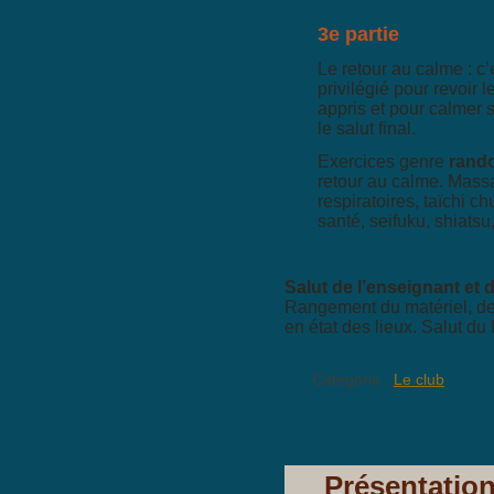
3e partie
Le retour au calme : c
privilégié pour revoir
appris et pour calmer s
le salut final.
Exercices genre
rando
retour au calme. Mass
respiratoires, taïchi ch
santé, seifuku, shiatsu
Salut de l’enseignant et 
Rangement du matériel, de
en état des lieux. Salut du
Catégorie :
Le club
Présentatio