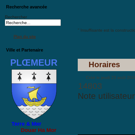
Recherche avancée
Rechercher
" Insuffisante est la construc
Plan du site
Ville et Partenaire
PLŒMEUR
Horaires
Créé le jeudi 23 août 201
14803
Note utilisateu
Terre & Mer
Douar Ha Mor