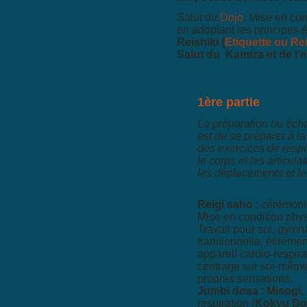
Salut du
Dojo
. Mise en con
en adoptant les principes 
Reishiki (
Etiquette ou Rei
Salut du Kamiza et de l’
1ère partie
La préparation ou écha
est de se préparer à la
des exercices de respi
le corps et les articulat
les déplacements et le
Reigi saho
: cérémonia
Mise en condition phy
Travail pour soi, gymn
traditionnelle, étiremen
appareil cardio-respira
centrage sur soi-même
propres sensations.
Jumbi dosa
:
Misogi,
respiration (
Kokyu Do