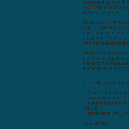
est projeté ou immobil
- soit : idem sauf que A
formes d’attaques.
Futari dori
: 2 attaqua
celui-ci doit étudier l
pour immobiliser et pro
attaquants, c’est un trav
T
aninzu kakari geiko
Taninzu kakari geiko
plusieurs attaquants qu
même forme d’attaques.
immobilisés ou projeté
Les outils pédagogiqu
A mains nues (
Tai j
suwari waza
(les 2 
hammihandachi w
debout)
tachi waza
(les 2 de
Avec armes :