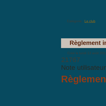
Catégorie :
Le club
Règlement in
Créé le lundi 13 août 201
21767
Note utilisateu
Règlement