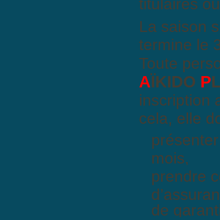
titulaires 
La saison s
termine le 
Toute pers
A
ÏKIDO
P
inscription
cela, elle do
présenter
mois,
prendre c
d’assuran
de garant