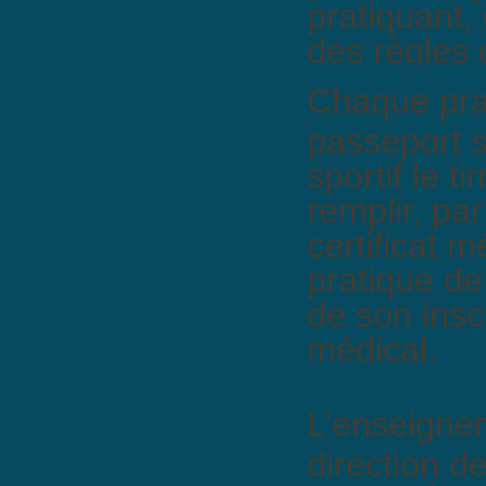
pratiquant, 
des règles 
Chaque prat
passeport sp
sportif le t
remplir, pa
certificat m
pratique de 
de son insc
médical.
L’enseignem
direction d