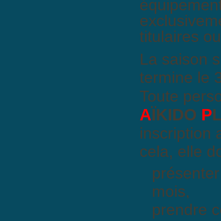
équipement
exclusiveme
titulaires 
La saison s
termine le 
Toute pers
A
ÏKIDO
P
inscription
cela, elle do
présenter
mois,
prendre c