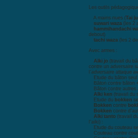
Les outils pédagogiqu
A mains nues (
Tai j
suwari waza
(les 2 
hammihandachi w
debout)
tachi waza
(les 2 de
Avec armes :
Aïki jo
(travail du bât
contre un adversaire 
l’adversaire attaque a
Etude du bâton seul
Bâton contre bâton 
Bâton contre autres
Aïki ken
(travail du 
Etude du
bokken
se
Bokken
contre
bok
Bokken
contre d’au
Aïki tanto
(travail d
l’aïki) :
Etude du couteau se
Couteau contre cou