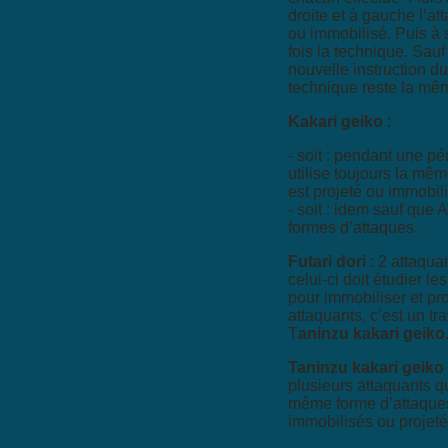
droite et à gauche l’att
ou immobilisé. Puis à 
fois la technique. Sauf
nouvelle instruction du
technique reste la mêm
Kakari geiko
:
- soit : pendant une p
utilise toujours la mêm
est projeté ou immobil
- soit : idem sauf que A
formes d’attaques.
Futari dori
: 2 attaqua
celui-ci doit étudier l
pour immobiliser et pro
attaquants, c’est un trav
T
aninzu kakari geiko
Taninzu kakari geiko
plusieurs attaquants qu
même forme d’attaques.
immobilisés ou projeté