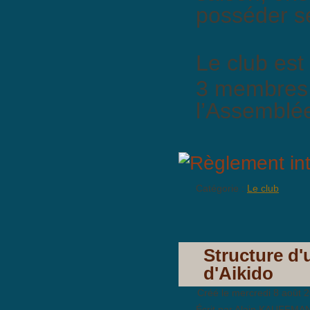
posséder s
Le club est
3 membres 
l’Assemblé
Catégorie :
Le club
Structure d'
d'Aikido
Créé le mercredi 8 août 
Écrit par Alain KAUFFMA