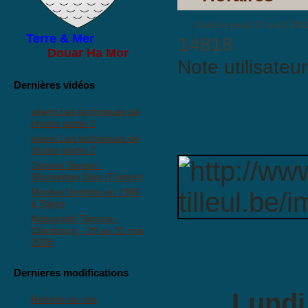
Créé le jeudi 23 août 201
Terre & Mer
14818
Douar Ha Mor
Note utilisateu
Dernières vidéos
ukemi Les techniques de
chutes partie 1
ukemi Les techniques de
chutes partie 2
Tamura Sensei -
Shumeikan Dojo (France)
Morihei Ueshiba en 1960
à Tokyo
Nobuyoshi Tamura -
Cherbourg - 29 au 31 mai
2008
Dernieres modifications
Lundi
Refonte du site