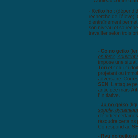
Couteau contre d’au
-
Keiko ho
: (dépend d
recherche de l'élève).
d'entraînement permett
son niveau et sa reche
travailler selon trois pr
-
Go no geiko
(ter
en force, souvent 
impose une situatio
Tori
et celui-ci doi
projetant ou immob
adversaire. Corr
SEN
. L’attaque pe
anticipée mais
Aït
l’initiative.
-
Ju no geiko
(liq
souple, dynamiqu
d'étudier certaine
résoudre certains
Correspond au
SE
-
Ryu no geiko
(a