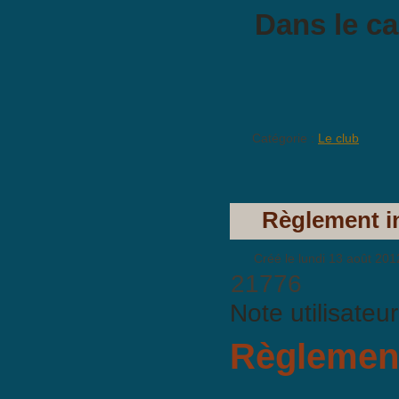
Dans le ca
Catégorie :
Le club
Règlement in
Créé le lundi 13 août 201
21776
Note utilisateu
Règlement