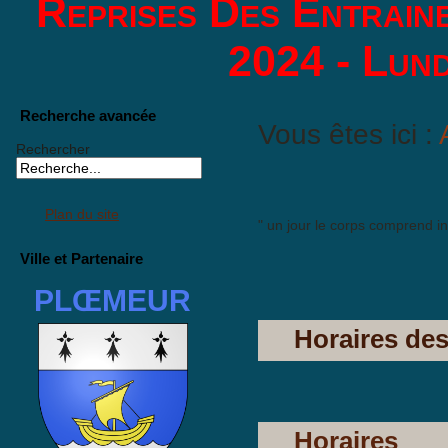
Reprises Des Entrain
2024 - Lund
Recherche avancée
Vous êtes ici :
Rechercher
Plan du site
" un jour le corps comprend ins
Ville et Partenaire
PLŒMEUR
Horaires de
Horaires