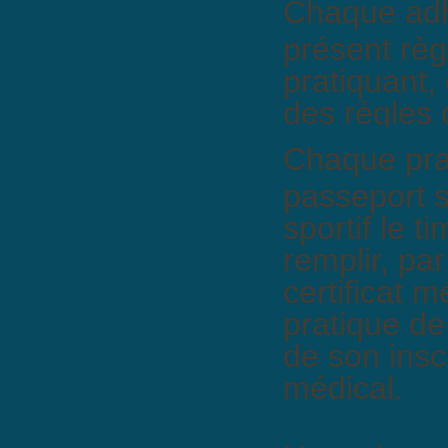
Chaque adh
présent règ
pratiquant, 
des règles 
Chaque prat
passeport sp
sportif le t
remplir, pa
certificat m
pratique de 
de son insc
médical.