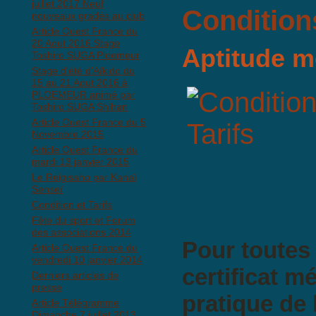
juillet 2017 Neuf
Condition
nouveaux gradés au club
Article Ouest France du
20 Aout 2016 Stage
Aptitude m
Toshiro SUGA Ploemeur
Stage d'été d'Aïkido du
15 au 21 Aout 2016 à
PLOEMEUR animé par
Toshiro SUGA Shihan
Article Ouest France du 5
Novembre 2015
Article Ouest France du
mardi 13 janvier 2015
Le Reigisaho par Kanaï
Senseï
Condition et Tarifs
Fête du sport et Forum
des associations 2014
Pour toutes
Article Ouest France du
vendredi 10 janvier 2014
certificat m
Derniers articles de
presse
pratique de 
Article Télégramme
Dimanche 7 juillet 2013