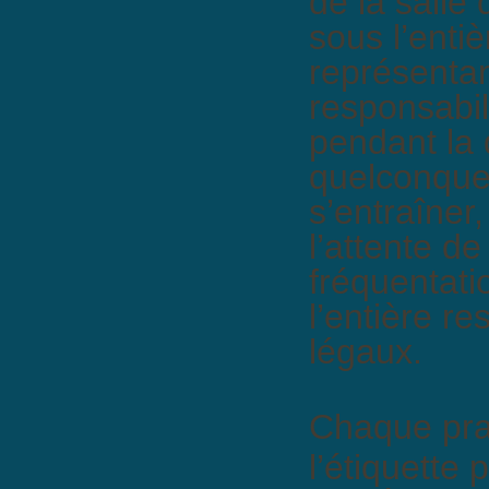
sous l’enti
représentan
responsabil
pendant la 
quelconque,
s’entraîner,
l’attente d
fréquentati
l’entière r
légaux.
Chaque prat
l’étiquette 