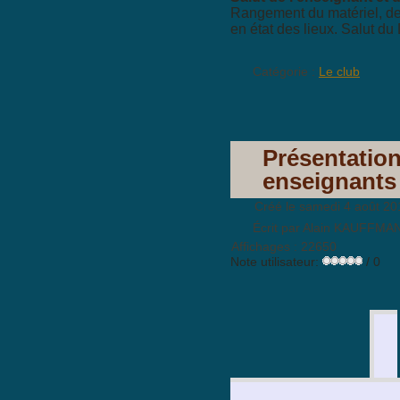
Rangement du matériel, de
en état des lieux. Salut du
Catégorie :
Le club
Présentatio
enseignants
Créé le samedi 4 août 20
Écrit par Alain KAUFFMA
Affichages : 22650
Note utilisateur:
/ 0