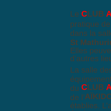
C
LUB
Le
pratique de 
dans la sal
St Mathur
Elles peuv
d’autres lie
La salle d
équipement 
C
LUB
du
AÏKID
de l’
établies. L’