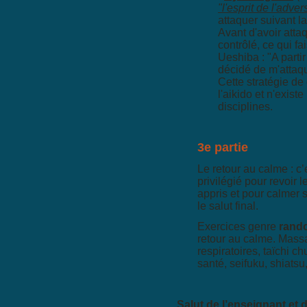
"l'esprit de l'adver
attaquer suivant l
Avant d'avoir attaq
contrôlé, ce qui fai
Ueshiba : "A parti
décidé de m'attaqu
Cette stratégie de
l'aikido et n'exist
disciplines.
3e partie
Le retour au calme : c
privilégié pour revoir
appris et pour calmer s
le salut final.
Exercices genre
rando
retour au calme. Mass
respiratoires, taïchi ch
santé, seifuku, shiatsu
Salut de l’enseignant et 