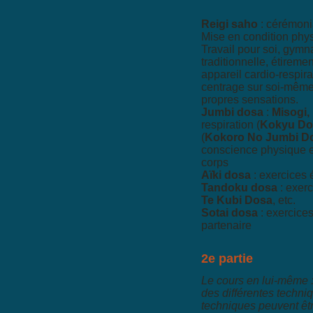
Reigi saho
: cérémonia
Mise en condition phy
Travail pour soi, gymn
traditionnelle, étiremen
appareil cardio-respira
centrage sur soi-même
propres sensations.
Jumbi dosa
:
Misogi,
respiration (
Kokyu Do
(
Kokoro No Jumbi D
conscience physique e
corps
Aïki dosa
: exercices 
Tandoku dosa
: exerc
Te Kubi Dosa
, etc.
Sotai dosa
: exercice
partenaire
2e partie
Le cours en lui-même : 
des différentes techniq
techniques peuvent êt