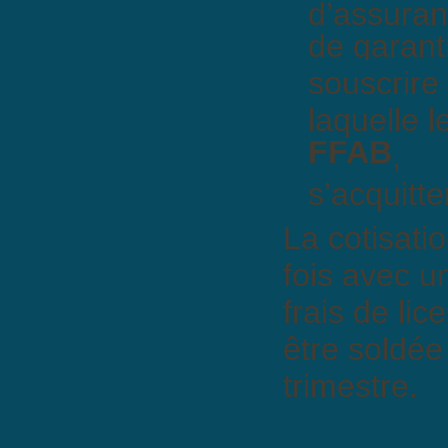
d’assuran
de garant
souscrire 
laquelle l
FFAB
,
s’acquitte
La cotisati
fois avec u
frais de lic
être soldée
trimestre.