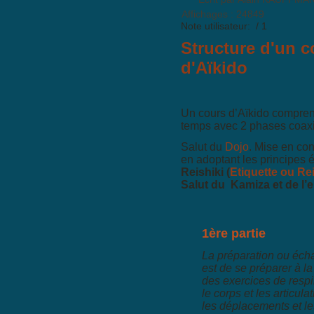
Affichages : 24849
Note utilisateur:
/ 1
Structure d'un c
d'Aïkido
Un cours d’Aïkido compre
temps avec 2 phases coaxi
Salut du
Dojo
. Mise en con
en adoptant les principes 
Reishiki (
Etiquette ou Rei
Salut du Kamiza et de l’
1ère partie
La préparation ou écha
est de se préparer à la
des exercices de respi
le corps et les articulat
les déplacements et le