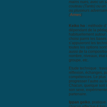
mains nues, avec un s
couteau (Tanto) ou un 
ou plusieurs adversai
(
Armes
)
Keiko ho
: méthode d’
dépendant de la pédag
habituellement autour
choisi parmi les bases
s’appuieront les techn
toutes les options sont
aussi de la composition
nombre, niveaux, état
groupe, etc.
Etude technique : trav
réflexion, échanges, p
compétences. Le plus 
progresser l’autre au l
Chacun, quelque soit 
son sexe, expérimente
partenaire.
Ippan geiko
, pratique
chacun effectue 4 fois