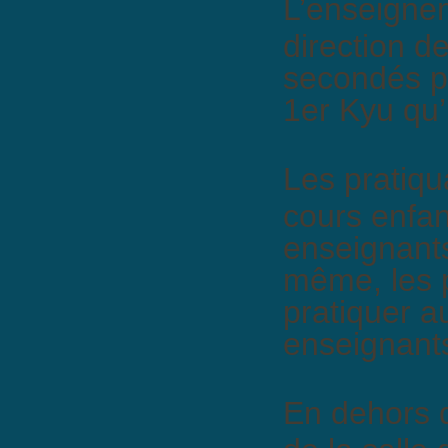
L’enseignem
direction d
secondés p
1er Kyu qu’
Les pratiqu
cours enfan
enseignants
même, les 
pratiquer a
enseignants
En dehors d
de la salle