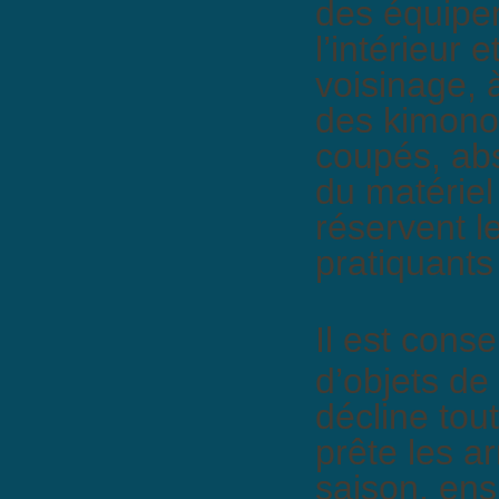
des équipe
l’intérieur e
voisinage, 
des kimonos
coupés, abs
du matériel
réservent l
pratiquants
Il est conse
d’objets de
décline tou
prête les a
saison, ens