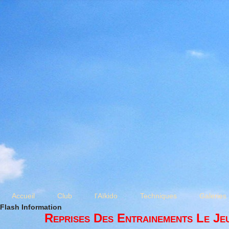
Accueil
Club
l'Aïkido
Techniques
Galeries
Flash Information
Reprises Des Entrainements Le Je