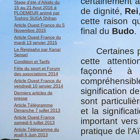
certainement a
Stage d'été d'Aïkido du
15 au 21 Aout 2016 à
de dignité,
Rei
PLOEMEUR animé par
Toshiro SUGA Shihan
cette raison qu
Article Ouest France du 5
final du
Budo
.
Novembre 2015
Article Ouest France du
mardi 13 janvier 2015
Certaines per
Le Reigisaho par Kanaï
Senseï
cette attentio
Condition et Tarifs
Fête du sport et Forum
façonné à l
des associations 2014
compréhensib
Article Ouest France du
vendredi 10 janvier 2014
signification d
Derniers articles de
presse
sont particuli
Article Télégramme
et la significa
Dimanche 7 juillet 2013
Article Ouest France
important vers
samedi 6 juillet 2013
pratique de l'Aï
Article Télégramme du
jeudi 6 Juin 2013