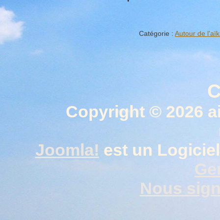
Catégorie :
Autour de l'aïk
C
Copyright © 2026 a
Joomla!
est un Logiciel
Gen
Nous signa