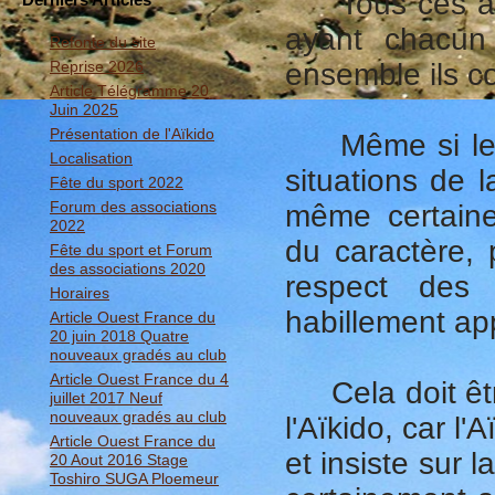
Tous ces aspe
ayant chacun 
Refonte du site
Reprise 2026
ensemble ils co
Article Télégramme 20
Juin 2025
Présentation de l'Aïkido
Même si les s
Localisation
situations de l
Fête du sport 2022
Forum des associations
même certaine
2022
du caractère, 
Fête du sport et Forum
des associations 2020
respect des 
Horaires
habillement ap
Article Ouest France du
20 juin 2018 Quatre
nouveaux gradés au club
Article Ouest France du 4
Cela doit être
juillet 2017 Neuf
nouveaux gradés au club
l'Aïkido, car l'
Article Ouest France du
et insiste sur l
20 Aout 2016 Stage
Toshiro SUGA Ploemeur