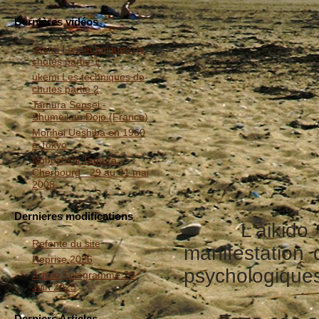
Dernières vidéos
ukemi Les techniques de
chutes partie 1
ukemi Les techniques de
chutes partie 2
Tamura Sensei -
Shumeikan Dojo (France)
Morihei Ueshiba en 1960
à Tokyo
Nobuyoshi Tamura -
Cherbourg - 29 au 31 mai
2008
Dernieres modifications
L'aikido est
Refonte du site
manifestation
Reprise 2026
psychologiques,
Article Télégramme 20
Juin 2025
Derniers Articles