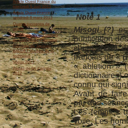
Article Ouest France du
mercredi 5 Juin 2013
Article Ouest France
Note 1
vendredi 8 mars 2013
Quatre passages de
Misogi (?)
est
grade
Quatre nouveaux gradés
purification de
au Club Aïkido Ploemeur
chute d'eau o
Interview de Jacques
BARDET au-delà de la
français de «
m
technique
Voeux 2013
« ablution » 
Repas de fin d'année
2012
dictionnaires) 
connu qui signif
Avant de fair
par des séances
Les femmes do
voile. Les ho