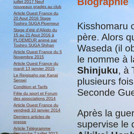
Biographie
juillet 2017 Neuf
nouveaux gradés au club
Article Ouest France du
20 Aout 2016 Stage
Kisshomaru c
Toshiro SUGA Ploemeur
Stage d'été d'Aïkido du
père. Alors qu
15 au 21 Aout 2016 à
PLOEMEUR animé par
Toshiro SUGA Shihan
Waseda (il o
Article Ouest France du 5
le nomme à l
Novembre 2015
Article Ouest France du
Shinjuku
, à
mardi 13 janvier 2015
Le Reigisaho par Kanaï
plusieurs foi
Senseï
Condition et Tarifs
Seconde Gue
Fête du sport et Forum
des associations 2014
Article Ouest France du
vendredi 10 janvier 2014
Après la gue
Derniers articles de
supervise le
presse
Article Télégramme
Dimanche 7 juillet 2013