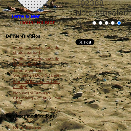
102388
Note utilisateu
Terre & Mer
Douar Ha Mor
Mauvais
Très
Dernières vidéos
ukemi Les techniques de
chutes partie 1
ukemi Les techniques de
chutes partie 2
Tamura Sensei -
Shumeikan Dojo (France)
Morihei Ueshiba en 1960
à Tokyo
Nobuyoshi Tamura -
Cherbourg - 29 au 31 mai
2008
Dernieres modifications
Refonte du site