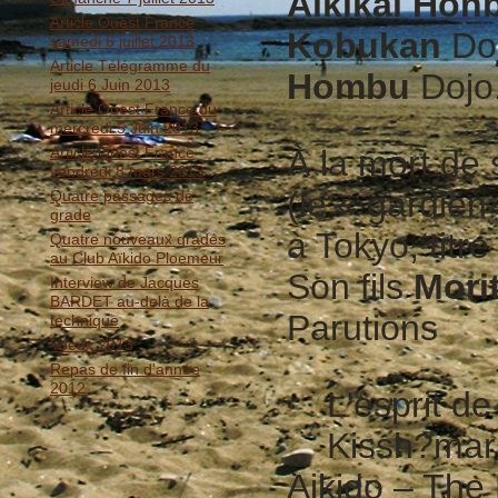
Aikikai Hon
Article Ouest France
Kobukan
Doj
samedi 6 juillet 2013
Article Télégramme du
Hombu
Dojo
jeudi 6 Juin 2013
Article Ouest France du
mercredi 5 Juin 2013
Article Ouest France
À la mort de
vendredi 8 mars 2013
(le « gardien
Quatre passages de
grade
à Tokyo, titr
Quatre nouveaux gradés
au Club Aïkido Ploemeur
Son fils
Mori
Interview de Jacques
BARDET au-delà de la
Parutions
technique
Voeux 2013
Repas de fin d'année
2012
L'esprit de 
Kissh?maru 
Aikido – The