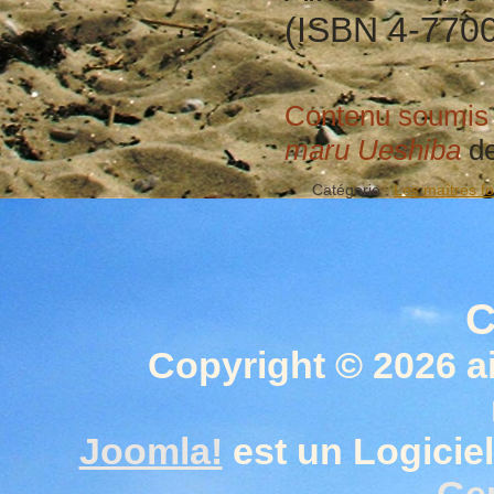
(ISBN 4-770
Contenu soumis 
maru Ueshiba
d
Catégorie :
Les maîtres f
C
Copyright © 2026 a
Joomla!
est un Logiciel