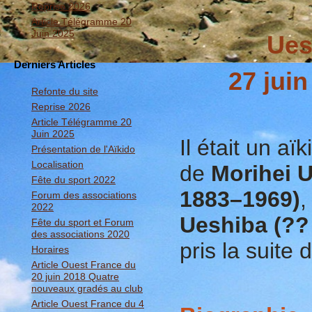
Reprise 2026
Article Télégramme 20
Juin 2025
Ues
Derniers Articles
27 juin
Refonte du site
Reprise 2026
Article Télégramme 20
Juin 2025
Il était un aï
Présentation de l'Aïkido
Localisation
de
Morihei U
Fête du sport 2022
1883–1969)
,
Forum des associations
2022
Ueshiba (??
Fête du sport et Forum
des associations 2020
pris la suite
Horaires
Article Ouest France du
20 juin 2018 Quatre
nouveaux gradés au club
Article Ouest France du 4