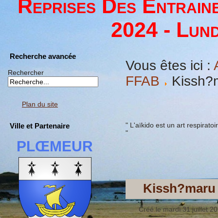
Reprises Des Entrain
2024 - Lund
Recherche avancée
Vous êtes ici :
Rechercher
FFAB
Kissh?
Plan du site
" L'aïkido est un art respirat
Ville et Partenaire
"
PLŒMEUR
Kissh?maru
Créé le mardi 31 juillet 2