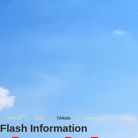
Accueil
Club
l'Aïkido
Techniques
Galeries
Flash Information