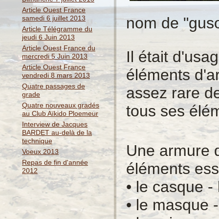
Article Ouest France
nom de "guso
samedi 6 juillet 2013
Article Télégramme du
jeudi 6 Juin 2013
Article Ouest France du
Il était d'us
mercredi 5 Juin 2013
Article Ouest France
éléments d'ar
vendredi 8 mars 2013
Quatre passages de
assez rare d
grade
Quatre nouveaux gradés
tous ses élém
au Club Aïkido Ploemeur
Interview de Jacques
BARDET au-delà de la
technique
Une armure 
Voeux 2013
Repas de fin d'année
éléments esse
2012
• le casque -
• le masque 