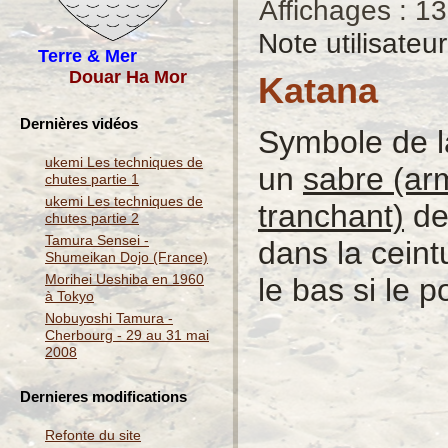
Affichages : 1
Note utilisateu
Terre & Mer
Douar Ha Mor
Katana
Dernières vidéos
Symbole de l
ukemi Les techniques de
un
sabre (ar
chutes partie 1
ukemi Les techniques de
tranchant)
de 
chutes partie 2
Tamura Sensei -
dans la ceint
Shumeikan Dojo (France)
Morihei Ueshiba en 1960
le bas si le p
à Tokyo
Nobuyoshi Tamura -
Cherbourg - 29 au 31 mai
2008
Dernieres modifications
Refonte du site