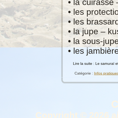
• la cuirasse
• les protect
• les brassar
• la jupe – ku
• la sous-jup
• les jambièr
Lire la suite : Le samuraï 
Catégorie :
Infos pratique
C
Copyright © 2026 a