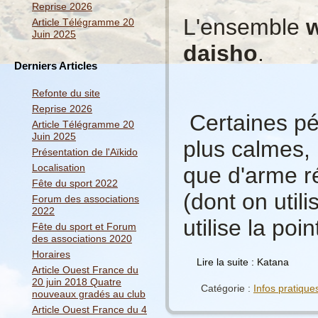
Reprise 2026
L'ensemble
w
Article Télégramme 20
Juin 2025
daisho
.
Derniers Articles
Refonte du site
Reprise 2026
Certaines pér
Article Télégramme 20
Juin 2025
plus calmes,
Présentation de l'Aïkido
Localisation
que d'arme r
Fête du sport 2022
(dont on utili
Forum des associations
2022
utilise la poin
Fête du sport et Forum
des associations 2020
Horaires
Lire la suite : Katana
Article Ouest France du
20 juin 2018 Quatre
Catégorie :
Infos pratique
nouveaux gradés au club
Article Ouest France du 4