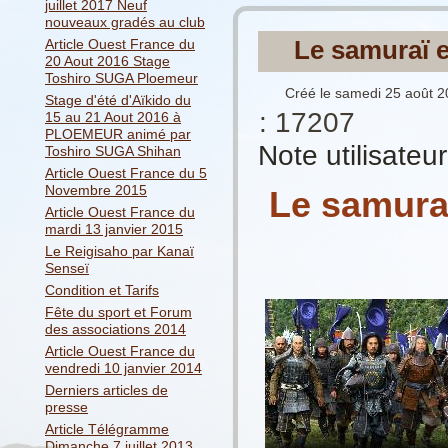
juillet 2017 Neuf
nouveaux gradés au club
Le samuraï 
Article Ouest France du
20 Aout 2016 Stage
Toshiro SUGA Ploemeur
Créé le samedi 25 août 2
Stage d'été d'Aïkido du
: 17207
15 au 21 Aout 2016 à
PLOEMEUR animé par
Note utilisateu
Toshiro SUGA Shihan
Article Ouest France du 5
Novembre 2015
Le samura
Article Ouest France du
mardi 13 janvier 2015
Le Reigisaho par Kanaï
Senseï
Condition et Tarifs
Fête du sport et Forum
des associations 2014
Article Ouest France du
vendredi 10 janvier 2014
Derniers articles de
presse
Article Télégramme
Dimanche 7 juillet 2013