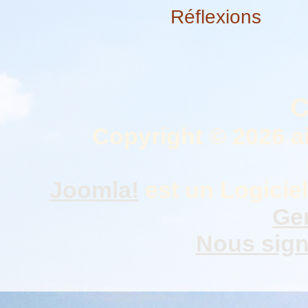
Réflexions
C
Copyright © 2026 a
Joomla!
est un Logiciel
Gen
Nous signa