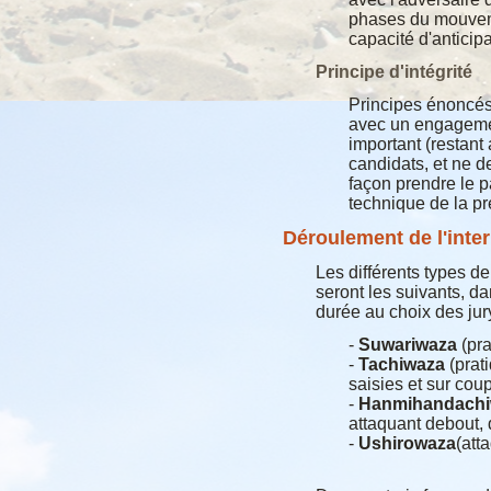
phases du mouveme
capacité d'anticipa
Principe d'intégrité
Principes énoncés
avec un engageme
important (restant
candidats, et ne 
façon prendre le p
technique de la pr
Déroulement de l'inte
Les différents types d
seront les suivants, d
durée au choix des jur
-
Suwariwaza
(pra
-
Tachiwaza
(prat
saisies et sur cou
-
Hanmihandachi
attaquant debout,
-
Ushirowaza
(att