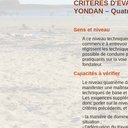
CRITERES D'EV
YONDAN – Quat
Sens et niveau
A ce niveau techniqu
commence à entrevoir 
régissent les technique
possible de conduire p
pratiquants sur la voie
fondateur.
acités à vérifier
Cap
Le niveau quatrième d
manifester une maîtri
techniques de base et 
Les exigences supplém
donc porter sur le niv
critères précédents, e
- la manière de domine
situation ;
- l'adéquation du travai