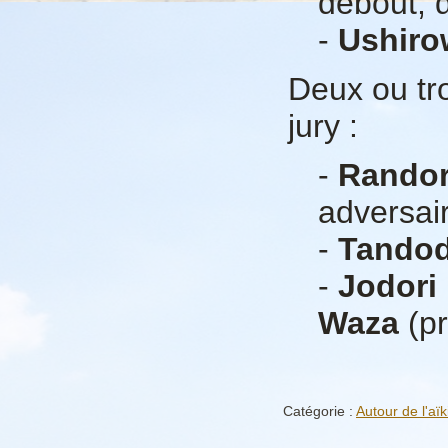
debout, 
-
Ushiro
Deux ou tro
jury :
-
Randor
adversai
-
Tandod
-
Jodori
Waza
(pr
Catégorie :
Autour de l'aïk