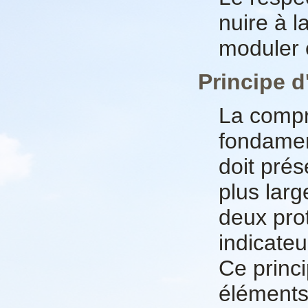
nuire à l
moduler 
Principe d
La compr
fondament
doit prés
plus lar
deux prot
indicateu
Ce princ
éléments