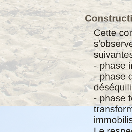
Construct
Cette con
s'observ
suivantes
- phase i
- phase 
déséquili
- phase t
transfor
immobilis
Le respe