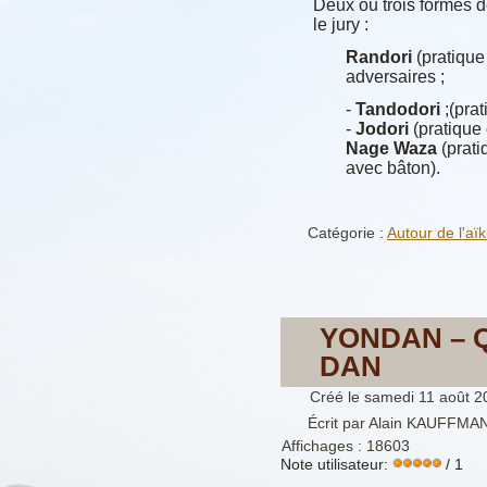
Deux ou trois formes de
le jury :
Randori
(pratique
adversaires ;
-
Tandodori
;(prat
-
Jodori
(pratique 
Nage Waza
(prati
avec bâton).
Catégorie :
Autour de l'aïk
YONDAN – Q
DAN
Créé le samedi 11 août 2
Écrit par Alain KAUFFMA
Affichages : 18603
Note utilisateur:
/ 1