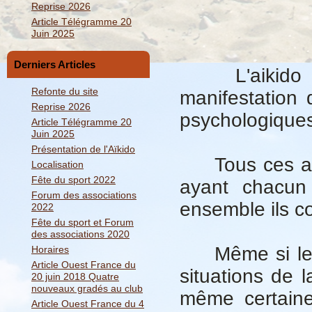
Reprise 2026
Article Télégramme 20
Juin 2025
Derniers Articles
L'aikido est
Refonte du site
manifestation
Reprise 2026
psychologiques,
Article Télégramme 20
Juin 2025
Présentation de l'Aïkido
Tous ces aspe
Localisation
Fête du sport 2022
ayant chacun 
Forum des associations
ensemble ils co
2022
Fête du sport et Forum
des associations 2020
Même si les s
Horaires
Article Ouest France du
situations de l
20 juin 2018 Quatre
nouveaux gradés au club
même certaine
Article Ouest France du 4