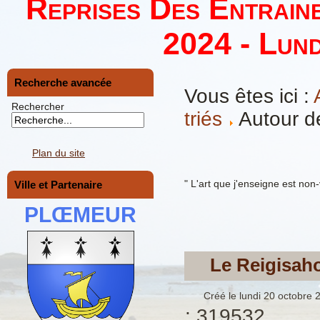
Reprises Des Entrain
2024 - Lund
Recherche avancée
Vous êtes ici :
Rechercher
triés
Autour de
Plan du site
" L'art que j'enseigne est non-
Ville et Partenaire
PLŒMEUR
Le Reigisah
Créé le lundi 20 octobre 
: 319532