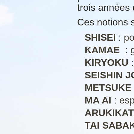
trois années 
Ces notions s
SHISEI
: po
KAMAE
: 
KIRYOKU
:
SEISHIN J
METSUKE
MA AI
: es
ARUKIKA
TAI SABAK