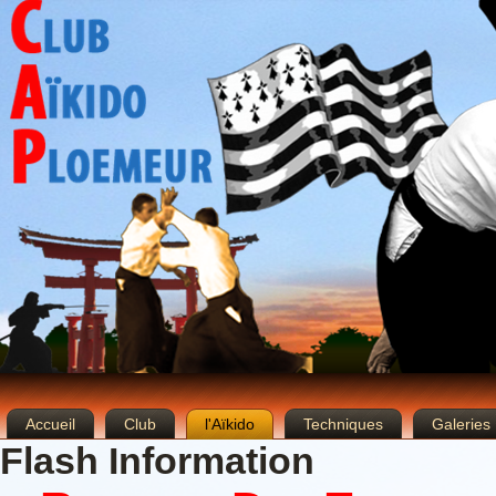
Accueil
Club
l'Aïkido
Techniques
Galeries
Flash Information