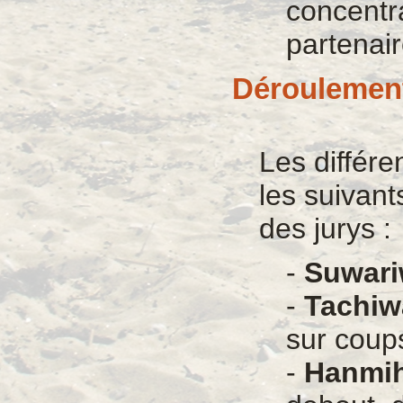
concentra
partenair
Déroulement 
Les différe
les suivant
des jurys :
-
Suwari
-
Tachiw
sur coup
-
Hanmi