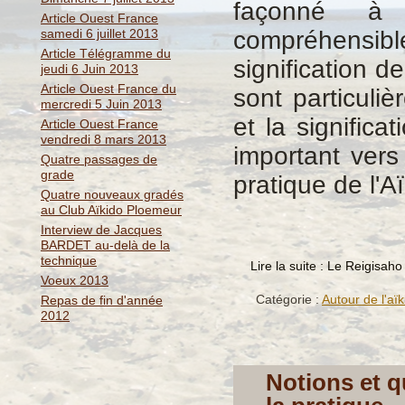
façonné à l
Article Ouest France
samedi 6 juillet 2013
compréhensib
Article Télégramme du
signification d
jeudi 6 Juin 2013
Article Ouest France du
sont particuli
mercredi 5 Juin 2013
et la significa
Article Ouest France
vendredi 8 mars 2013
important vers
Quatre passages de
grade
pratique de l'Aï
Quatre nouveaux gradés
au Club Aïkido Ploemeur
Interview de Jacques
BARDET au-delà de la
technique
Lire la suite : Le Reigisah
Voeux 2013
Catégorie :
Autour de l'aïk
Repas de fin d'année
2012
Notions et q