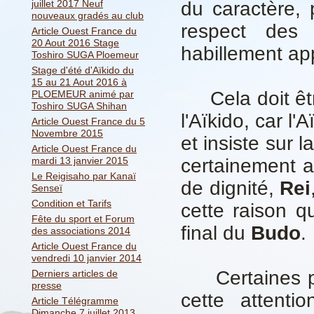
juillet 2017 Neuf
du caractère, 
nouveaux gradés au club
respect des 
Article Ouest France du
20 Aout 2016 Stage
habillement ap
Toshiro SUGA Ploemeur
Stage d'été d'Aïkido du
15 au 21 Aout 2016 à
Cela doit être
PLOEMEUR animé par
Toshiro SUGA Shihan
l'Aïkido, car l'
Article Ouest France du 5
Novembre 2015
et insiste sur l
Article Ouest France du
mardi 13 janvier 2015
certainement a
Le Reigisaho par Kanaï
de dignité,
Rei
Senseï
Condition et Tarifs
cette raison qu
Fête du sport et Forum
final du
Budo
.
des associations 2014
Article Ouest France du
vendredi 10 janvier 2014
Certaines per
Derniers articles de
presse
cette attentio
Article Télégramme
Dimanche 7 juillet 2013