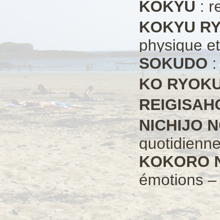
KOKYU
: r
KOKYU R
physique et
SOKUDO
:
KO RYOK
REIGISAH
NICHIJO 
quotidienn
KOKORO N
émotions –