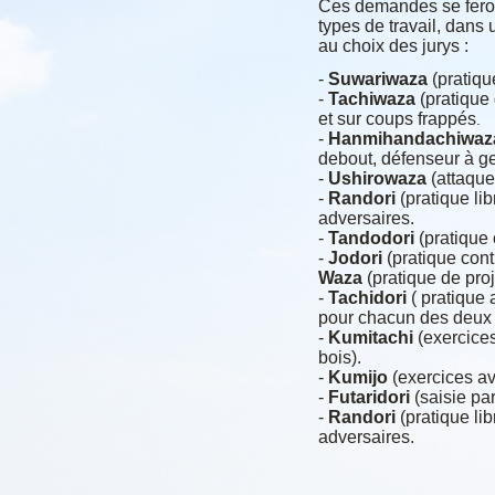
Ces demandes se feront
types de travail, dans 
au choix des jurys :
-
Suwariwaza
(pratiqu
-
Tachiwaza
(pratique 
et sur coups frappés
.
-
Hanmihandachiwaz
debout, défenseur à g
-
Ushirowaza
(attaque
-
Randori
(pratique li
adversaires.
-
Tandodori
(pratique 
-
Jodori
(pratique cont
Waza
(pratique de proj
-
Tachidori
( pratique 
pour chacun des deux 
-
Kumitachi
(exercice
bois).
-
Kumijo
(exercices av
-
Futaridori
(saisie pa
-
Randori
(pratique lib
adversaires.