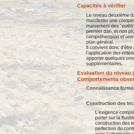
acités à vérifier
Cap
Le niveau deuxième da
manifester une compé
maniement des "outils"
premier dan, et non p
compréhension et une
plan général.
Il convient donc d'être
l'application des critèr
apporter quelques orie
supplémentaires.
Evaluation du niveau (
Comportements obser
Connaissance formel
Construction des te
L'exigence compl
porter sur la fluidi
construction des t
perfection du cont
avec l'adversaire 