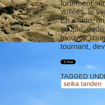
fortement sur
vrillées, le 
En aïkido, o
souple, équil
mouvoir libre
tournant, dev
TAGGED UND
seika tanden