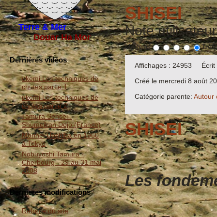
SHISEI
Terre & Mer
Note utilisateu
Douar Ha Mor
Mauvais
Très
Dernières vidéos
Affichages : 24953
Écrit
ukemi Les techniques de
Créé le mercredi 8 août 2
chutes partie 1
Catégorie parente:
Autour 
ukemi Les techniques de
chutes partie 2
Tamura Sensei -
SHISEI
Shumeikan Dojo (France)
Morihei Ueshiba en 1960
à Tokyo
Nobuyoshi Tamura -
Cherbourg - 29 au 31 mai
2008
Les fondeme
Dernieres modifications
Refonte du site