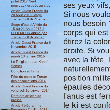
juillet 2017 Neuf
ses yeux vi
nouveaux gradés au club
Article Ouest France du
Si nous voul
20 Aout 2016 Stage
Toshiro SUGA Ploemeur
nous besoin 
Stage d'été d'Aïkido du
15 au 21 Aout 2016 à
corps qui est
PLOEMEUR animé par
Toshiro SUGA Shihan
étirez la col
Article Ouest France du 5
Novembre 2015
droite. Si vo
Article Ouest France du
mardi 13 janvier 2015
avec la tête, 
Le Reigisaho par Kanaï
Senseï
naturellement
Condition et Tarifs
position mili
Fête du sport et Forum
des associations 2014
épaules déco
Article Ouest France du
vendredi 10 janvier 2014
l’anus est fe
Derniers articles de
presse
le
ki
est conf
Article Télégramme
Dimanche 7 juillet 2013