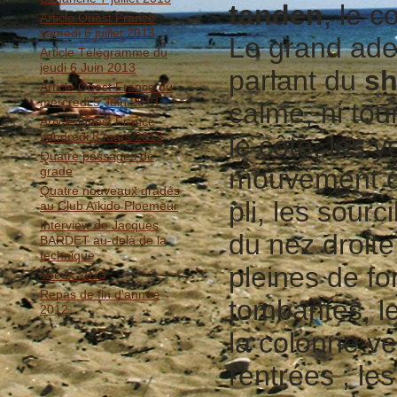
tanden
, le 
Article Ouest France
samedi 6 juillet 2013
Le grand ade
Article Télégramme du
jeudi 6 Juin 2013
parlant du
sh
Article Ouest France du
mercredi 5 Juin 2013
calme, ni tour
Article Ouest France
vendredi 8 mars 2013
le côté, les 
Quatre passages de
mouvement de
grade
Quatre nouveaux gradés
pli, les sourc
au Club Aïkido Ploemeur
Interview de Jacques
du nez droite
BARDET au-delà de la
technique
pleines de f
Voeux 2013
Repas de fin d'année
tombantes, le
2012
la colonne ve
rentrées ; le