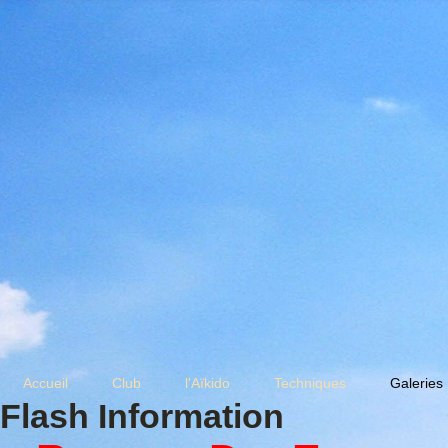
Accueil
Club
l'Aïkido
Techniques
Galeries
Flash Information