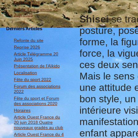
Reprise 2026
Article Télégramme 20
Juin 2025
Shisei
se trad
posture, pos
Derniers Articles
forme, la figur
Refonte du site
Reprise 2026
force, la vigu
Article Télégramme 20
Juin 2025
ces deux sen
Présentation de l'Aïkido
Localisation
Mais le sens
Fête du sport 2022
une attitude 
Forum des associations
2022
bon style, un
Fête du sport et Forum
des associations 2020
intérieure vis
Horaires
Article Ouest France du
manifestation
20 juin 2018 Quatre
nouveaux gradés au club
enfant appare
Article Ouest France du 4