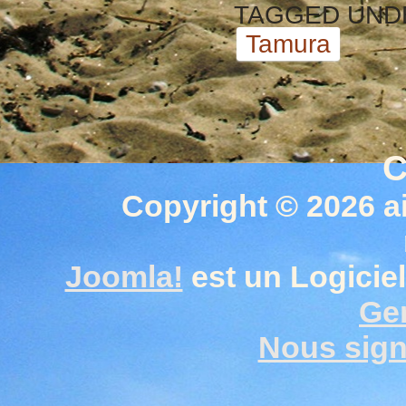
TAGGED UND
Tamura
C
Copyright © 2026 a
Joomla!
est un Logiciel
Gen
Nous signa