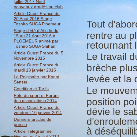
juillet 2017 Neuf
nouveaux gradés au club
Article Ouest France du
20 Aout 2016 Stage
Tout d'abo
Toshiro SUGA Ploemeur
Stage d'été d'Aïkido du
rentre au p
15 au 21 Aout 2016 à
PLOEMEUR animé par
retournant 
Toshiro SUGA Shihan
Article Ouest France du 5
Le travail 
Novembre 2015
Article Ouest France du
brèche plus
mardi 13 janvier 2015
levée et la
Le Reigisaho par Kanaï
Senseï
Le mouve
Condition et Tarifs
Fête du sport et Forum
position po
des associations 2014
Article Ouest France du
dévie le sa
vendredi 10 janvier 2014
d'enrouleme
Derniers articles de
presse
à déséquili
Article Télégramme
Dimanche 7 juillet 2013