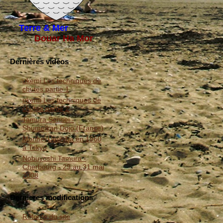
Terre & Mer
Douar Ha Mor
Dernières vidéos
ukemi Les techniques de
chutes partie 1
ukemi Les techniques de
chutes partie 2
Tamura Sensei -
Shumeikan Dojo (France)
Morihei Ueshiba en 1960
à Tokyo
Nobuyoshi Tamura -
Cherbourg - 29 au 31 mai
2008
Dernieres modifications
Refonte du site