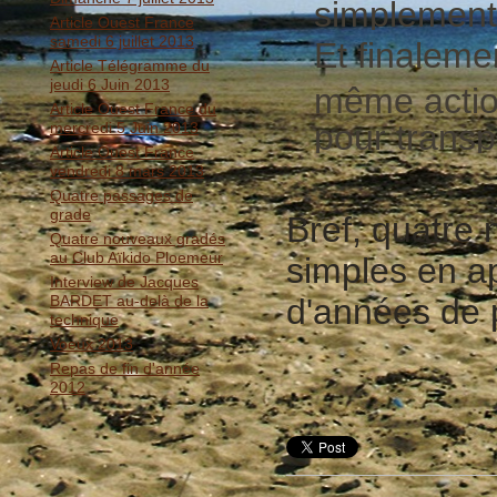
simplement 
Article Ouest France
samedi 6 juillet 2013
Et finaleme
Article Télégramme du
jeudi 6 Juin 2013
même action,
Article Ouest France du
pour transp
mercredi 5 Juin 2013
Article Ouest France
vendredi 8 mars 2013
Quatre passages de
grade
Bref, quatre
Quatre nouveaux gradés
au Club Aïkido Ploemeur
simples en a
Interview de Jacques
BARDET au-delà de la
d'années de 
technique
Voeux 2013
Repas de fin d'année
2012