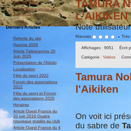
TAMURA N
Reprise 2026
Article Télégramme 20
L'AIKIKEN
Juin 2025
Note utilisateu
Derniers Articles
Mauvais
Très
Refonte du site
Reprise 2026
Affichages : 9051
Écrit
Article Télégramme 20
Juin 2025
Catégorie :
Vidéos
Comm
Présentation de l'Aïkido
Localisation
Tamura Nob
Fête du sport 2022
Forum des associations
l'Aikiken
2022
Fête du sport et Forum
des associations 2020
Horaires
Article Ouest France du
On voit ici pr
20 juin 2018 Quatre
nouveaux gradés au club
du sabre de
Ta
Article Ouest France du 4