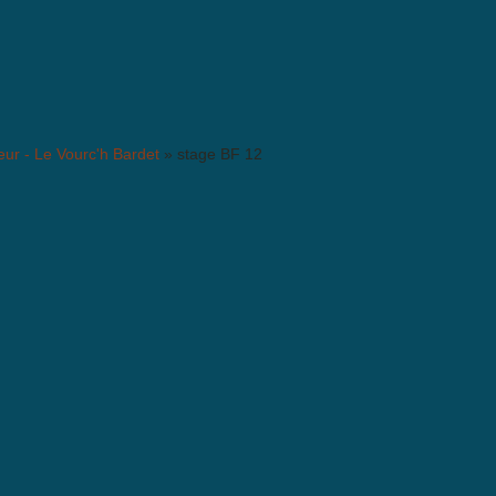
mmentaire !
ur - Le Vourc'h Bardet
» stage BF 12