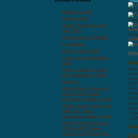
[Acti
Refonte du site
Reprise 2026
Imag
Article Télégramme 20
Suiv
Juin 2025
Imag
Présentation de l'Aïkido
1208
Localisation
Fête du sport 2022
sta
Forum des associations
Inf
2022
Date
Fête du sport et Forum
vend
des associations 2020
Visit
Horaires
2267
Article Ouest France du
Note
Taill
20 juin 2018 Quatre
274.
nouveaux gradés au club
Aute
Article Ouest France du 4
Ala
juillet 2017 Neuf
Taill
nouveaux gradés au club
2,10
Article Ouest France du
Vot
20 Aout 2016 Stage
Toshiro SUGA Ploemeur
Par