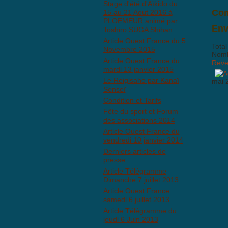
Stage d'été d'Aïkido du
Com
15 au 21 Aout 2016 à
PLOEMEUR animé par
Il n
Env
Toshiro SUGA Shihan
Article Ouest France du 5
Total
Novembre 2015
Nombr
Article Ouest France du
Reven
mardi 13 janvier 2015
Le Reigisaho par Kanaï
mai 
Senseï
Condition et Tarifs
Fête du sport et Forum
BBCo
des associations 2014
Article Ouest France du
vendredi 10 janvier 2014
Derniers articles de
presse
Article Télégramme
Dimanche 7 juillet 2013
Article Ouest France
samedi 6 juillet 2013
Article Télégramme du
jeudi 6 Juin 2013
Anti