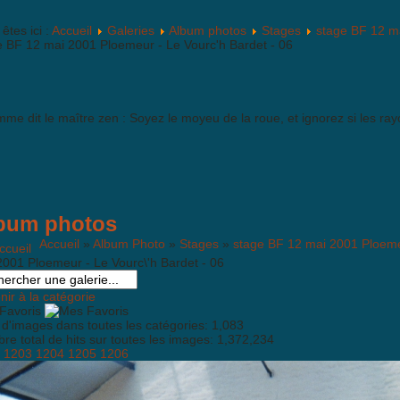
êtes ici :
Accueil
Galeries
Album photos
Stages
stage BF 12 m
e BF 12 mai 2001 Ploemeur - Le Vourc'h Bardet - 06
me dit le maître zen : Soyez le moyeu de la roue, et ignorez si les ray
bum photos
Accueil
»
Album Photo
»
Stages
»
stage BF 12 mai 2001 Ploeme
2001 Ploemeur - Le Vourc\'h Bardet - 06
ir à la catégorie
Favoris
 d'images dans toutes les catégories: 1,083
e total de hits sur toutes les images: 1,372,234
1203
1204
1205
1206