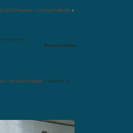
ai 2001 Ploemeur - Le Vourc'h Bardet
ons tournent. "
Morihei Ueshiba
ur - Le Vourc'h Bardet
» stage BF 12