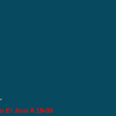
or
di Et Jeudi À 19h30