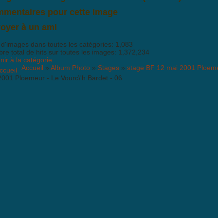
mentaires pour cette image
'y a pas encore de commentaire pour cette image. Postez le premier co
oyer à un ami
 d'images dans toutes les catégories: 1,083
e total de hits sur toutes les images: 1,372,234
ir à la catégorie
Accueil
»
Album Photo
»
Stages
»
stage BF 12 mai 2001 Ploeme
2001 Ploemeur - Le Vourc\'h Bardet - 06
de est
activé
-Spam: Complètez le PUZZLE
Joomla CAPTCHA