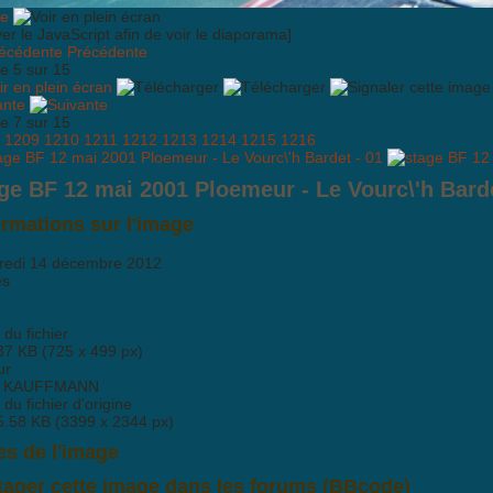
ver le JavaScript afin de voir le diaporama]
Précédente
e 5 sur 15
ante
e 7 sur 15
1209
1210
1211
1212
1213
1214
1215
1216
ge BF 12 mai 2001 Ploemeur - Le Vourc\'h Barde
ormations sur l'image
redi 14 décembre 2012
es
e du fichier
37 KB (725 x 499 px)
ur
in KAUFFMANN
e du fichier d'origine
5.58 KB (3399 x 2344 px)
es de l'image
tager cette image dans les forums (BBcode)