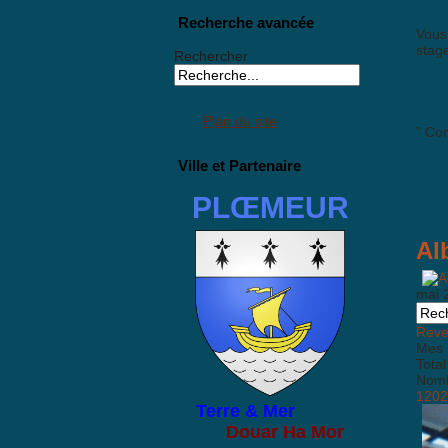
Recherche avancée
Vous 
stag
Rechercher
Plan du site
" Com
Ville et Partenaire
PLŒMEUR
Al
mai 
Reven
Mes 
Total
Nombr
1202
Terre & Mer
Douar Ha Mor