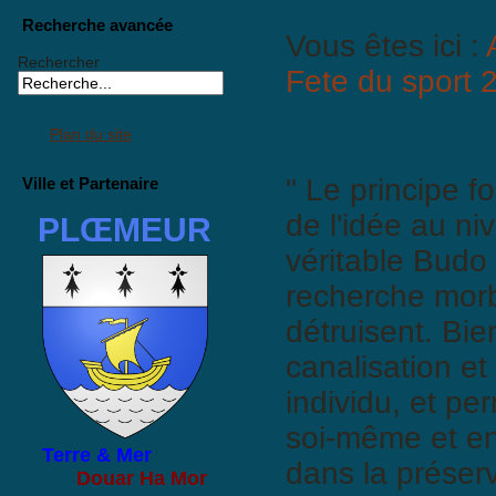
Recherche avancée
Vous êtes ici :
Rechercher
Fete du sport 
Plan du site
" Le principe f
Ville et Partenaire
de l'idée au n
PLŒMEUR
véritable Budo
recherche morb
détruisent. Bien
canalisation et
individu, et pe
soi-même et en
Terre & Mer
dans la préserv
Douar Ha Mor