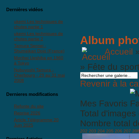
Dernières vidéos
ukemi Les techniques de
chutes partie 1
ukemi Les techniques de
Album pho
chutes partie 2
Tamura Sensei -
Accueil
Shumeikan Dojo (France)
Morihei Ueshiba en 1960
à Tokyo
» Fête du spor
Nobuyoshi Tamura -
Cherbourg - 29 au 31 mai
2008
Revenir à la ca
Dernieres modifications
Mes Favoris
Refonte du site
Total d'images 
Reprise 2026
Article Télégramme 20
Nombre total d
Juin 2025
202
203
204
205
206
207
20
Derniers Articles