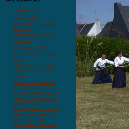
Refonte du site
Reprise 2026
Article Télégramme 20
Juin 2025
Présentation de l'Aïkido
Localisation
Fête du sport 2022
Forum des associations
2022
Fête du sport et Forum
des associations 2020
Horaires
Article Ouest France du
20 juin 2018 Quatre
nouveaux gradés au club
Article Ouest France du 4
juillet 2017 Neuf
nouveaux gradés au club
Article Ouest France du
20 Aout 2016 Stage
Toshiro SUGA Ploemeur