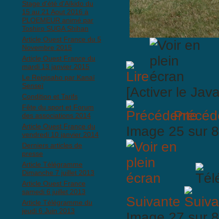
Stage d'été d'Aïkido du
15 au 21 Aout 2016 à
PLOEMEUR animé par
Toshiro SUGA Shihan
Article Ouest France du 5
Novembre 2015
Article Ouest France du
mardi 13 janvier 2015
Le Reigisaho par Kanaï
Senseï
[Activer le Jav
Condition et Tarifs
Fête du sport et Forum
Précéd
des associations 2014
Article Ouest France du
Image 25 sur
vendredi 10 janvier 2014
Derniers articles de
presse
Article Télégramme
Dimanche 7 juillet 2013
Article Ouest France
samedi 6 juillet 2013
Suivante
Article Télégramme du
jeudi 6 Juin 2013
Image 27 sur