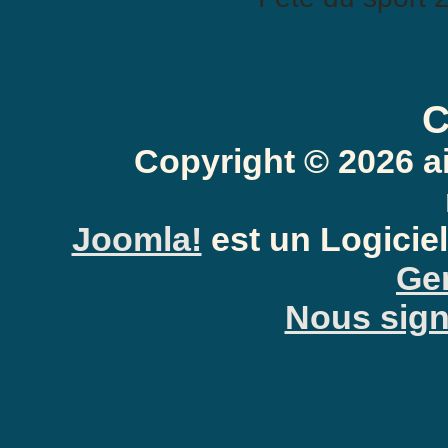
» Fête du spor
C
BBCode est
ac
Copyright © 2026 a
Joomla!
est un Logiciel
Gen
Nous signa
Anti-Spam: Complètez le PU