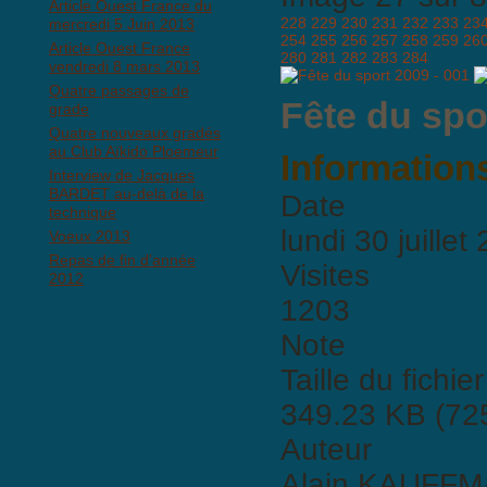
Article Ouest France du
228
229
230
231
232
233
23
mercredi 5 Juin 2013
254
255
256
257
258
259
26
Article Ouest France
280
281
282
283
284
vendredi 8 mars 2013
Quatre passages de
Fête du spo
grade
Quatre nouveaux gradés
au Club Aïkido Ploemeur
Informations
Interview de Jacques
BARDET au-delà de la
Date
technique
lundi 30 juillet
Voeux 2013
Repas de fin d'année
Visites
2012
1203
Note
Taille du fichier
349.23 KB (725
Auteur
Alain KAUFF