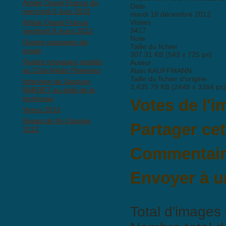
Article Ouest France du
Date
mercredi 5 Juin 2013
mardi 18 décembre 2012
Article Ouest France
Visites
3417
vendredi 8 mars 2013
Note
Quatre passages de
Taille du fichier
grade
307.31 KB (543 x 725 px)
Quatre nouveaux gradés
Auteur
au Club Aïkido Ploemeur
Alain KAUFFMANN
Taille du fichier d'origine
Interview de Jacques
3,435.79 KB (2448 x 3264 px)
BARDET au-delà de la
technique
Votes de l'
Voeux 2013
Repas de fin d'année
Partager ce
2012
Commentaire
Il n'y a pas encore de commen
Envoyer à u
Total d'images 