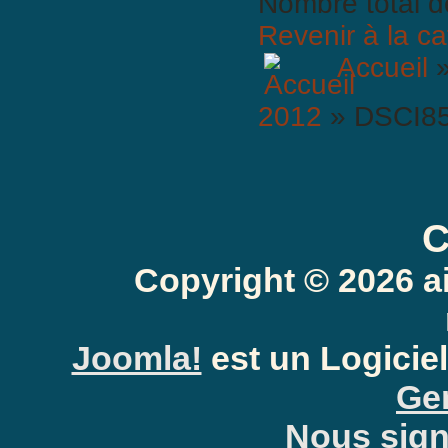
Nombre total d
Revenir à la ca
Accueil
BBCode est
activé
2012
» DSCI8
C
Copyright © 2026 a
Anti-Spam: Complètez le PU
Joomla!
est un Logiciel
Gen
Nous signa