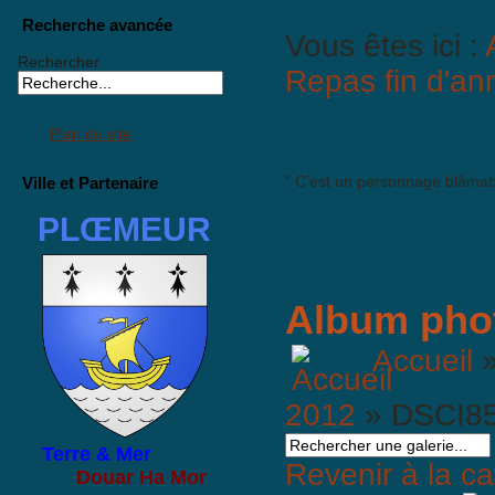
Recherche avancée
Vous êtes ici :
Rechercher
Repas fin d'a
Plan du site
" C’est un personnage blâmab
Ville et Partenaire
PLŒMEUR
Album pho
Accueil
2012
» DSCI8
Terre & Mer
Revenir à la ca
Douar Ha Mor