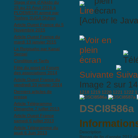
Stage d'été d'Aïkido du
15 au 21 Aout 2016 à
PLOEMEUR animé par
Toshiro SUGA Shihan
[Activer le Jav
Article Ouest France du 5
Novembre 2015
Article Ouest France du
mardi 13 janvier 2015
Le Reigisaho par Kanaï
Senseï
Condition et Tarifs
Fête du sport et Forum
Suivante
des associations 2014
Article Ouest France du
Image 2 sur 
vendredi 10 janvier 2014
Derniers articles de
1218
1219
1220
1221
1222
1
presse
Article Télégramme
DSCI8586a
Dimanche 7 juillet 2013
Article Ouest France
Informations
samedi 6 juillet 2013
Article Télégramme du
Description
jeudi 6 Juin 2013
Repas de fin d'année 2012 dans