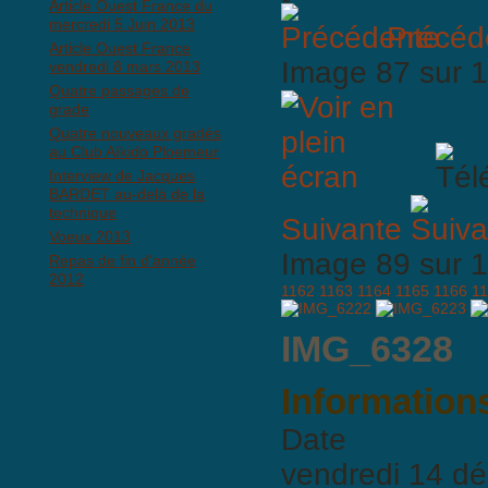
Article Ouest France du
mercredi 5 Juin 2013
Précéd
Article Ouest France
Image 87 sur
vendredi 8 mars 2013
Quatre passages de
grade
Quatre nouveaux gradés
au Club Aïkido Ploemeur
Interview de Jacques
BARDET au-delà de la
technique
Suivante
Voeux 2013
Image 89 sur
Repas de fin d'année
2012
1162
1163
1164
1165
1166
1
IMG_6328
Informations
Date
vendredi 14 d