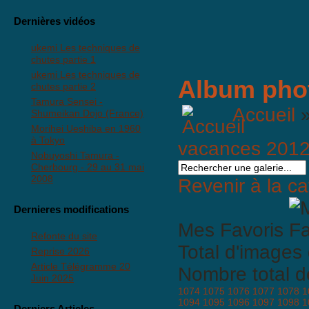
Dernières vidéos
ukemi Les techniques de
chutes partie 1
ukemi Les techniques de
Album pho
chutes partie 2
Tamura Sensei -
Accueil
Shumeikan Dojo (France)
Morihei Ueshiba en 1960
à Tokyo
vacances 2012
Nobuyoshi Tamura -
Cherbourg - 29 au 31 mai
2008
Revenir à la ca
Dernieres modifications
Mes Favoris
Refonte du site
Total d'images 
Reprise 2026
Article Télégramme 20
Nombre total d
Juin 2025
1074
1075
1076
1077
1078
1
1094
1095
1096
1097
1098
1
Derniers Articles