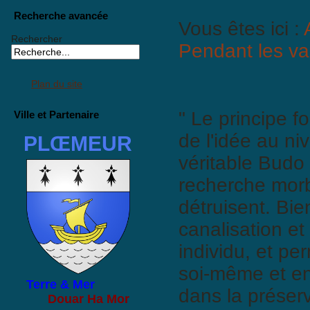
Recherche avancée
Vous êtes ici :
Rechercher
Pendant les v
Plan du site
" Le principe f
Ville et Partenaire
de l'idée au n
PLŒMEUR
véritable Budo
recherche morb
détruisent. Bien
canalisation et
individu, et pe
soi-même et en
Terre & Mer
dans la préserv
Douar Ha Mor