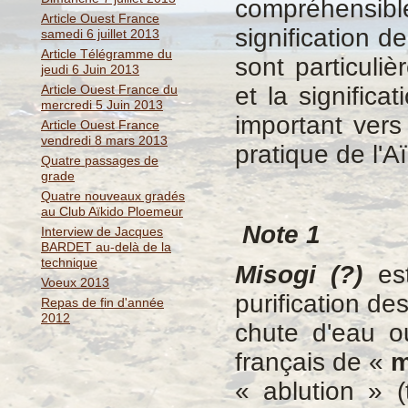
compréhensib
Article Ouest France
signification d
samedi 6 juillet 2013
Article Télégramme du
sont particuli
jeudi 6 Juin 2013
Article Ouest France du
et la significa
mercredi 5 Juin 2013
important vers
Article Ouest France
vendredi 8 mars 2013
pratique de l'Aï
Quatre passages de
grade
Quatre nouveaux gradés
au Club Aïkido Ploemeur
Note 1
Interview de Jacques
BARDET au-delà de la
technique
Misogi (?)
est
Voeux 2013
purification de
Repas de fin d'année
2012
chute d'eau o
français de «
m
« ablution » 