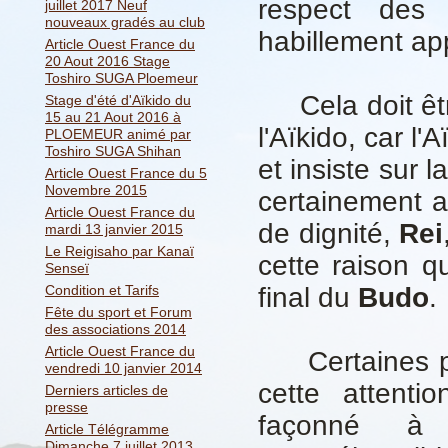
respect des 
juillet 2017 Neuf
nouveaux gradés au club
habillement ap
Article Ouest France du
20 Aout 2016 Stage
Toshiro SUGA Ploemeur
Cela doit être
Stage d'été d'Aïkido du
15 au 21 Aout 2016 à
l'Aïkido, car l'
PLOEMEUR animé par
Toshiro SUGA Shihan
et insiste sur l
Article Ouest France du 5
Novembre 2015
certainement a
Article Ouest France du
de dignité,
Rei
mardi 13 janvier 2015
Le Reigisaho par Kanaï
cette raison qu
Senseï
Condition et Tarifs
final du
Budo
.
Fête du sport et Forum
des associations 2014
Article Ouest France du
Certaines per
vendredi 10 janvier 2014
cette attentio
Derniers articles de
presse
façonné à l
Article Télégramme
Dimanche 7 juillet 2013