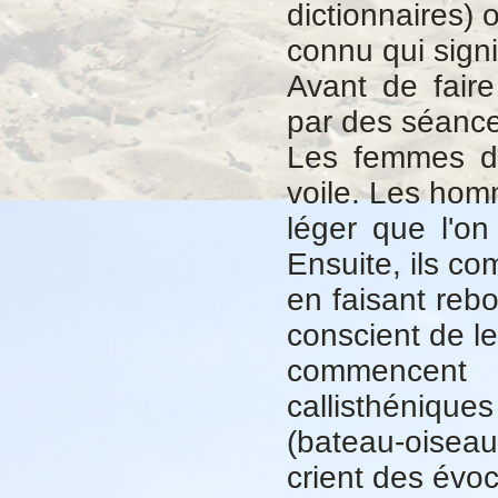
dictionnaires) 
connu qui signif
Avant de fair
par des séances
Les femmes do
voile. Les ho
léger que l'
Ensuite, ils c
en faisant reb
conscient de l
commencent 
callisthéniqu
(bateau-oiseau
crient des évoc