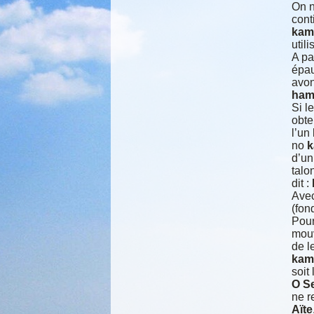
On n
cont
kam
util
A pa
épau
avon
ham
Si l
obte
l’un
no
k
d’u
talo
dit :
Avec
(fon
Pou
mouv
de l
kam
soit
O S
ne r
Aïte