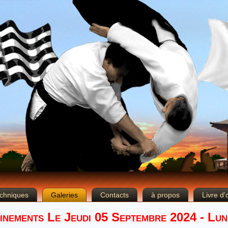
chniques
Galeries
Contacts
à propos
Livre d'
inements Le Jeudi 05 Septembre 2024 - Lun