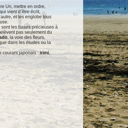
ire Un, mettre en ordre,
 vient d’être écrit,
’autre, et les englobe tous
use.
i sont les bases précieuses à
 relèvent pas seulement du
ado
, la voie des fleurs,
, que dans les études ou la
e courant japonais :
irimi
,