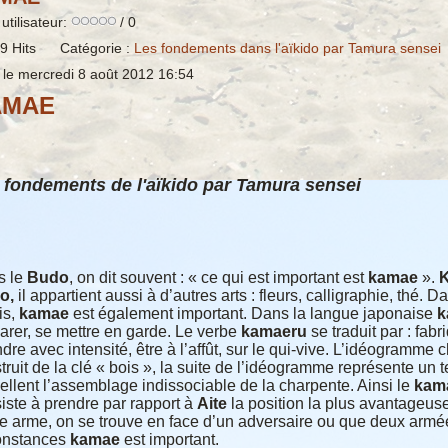
utilisateur:
/ 0
9
Hits
Catégorie :
Les fondements dans l'aïkido par Tamura sensei
 le mercredi 8 août 2012 16:54
AMAE
 fondements de l'aïkido par Tamura sensei
s le
Budo
, on dit souvent : « ce qui est important est
kamae
».
o,
il appartient aussi à d’autres arts : fleurs, calligraphie, thé. Da
is,
kamae
est également important. Dans la langue japonaise
k
arer, se mettre en garde. Le verbe
kamaeru
se traduit par : fabr
ndre avec intensité, être à l’affût, sur le qui-vive. L’idéogramme 
truit de la clé « bois », la suite de l’idéogramme représente un 
ellent l’assemblage indissociable de la charpente. Ainsi le
kam
iste à prendre par rapport à
Aite
la position la plus avantageuse
e arme, on se trouve en face d’un adversaire ou que deux armée
onstances
kamae
est important.