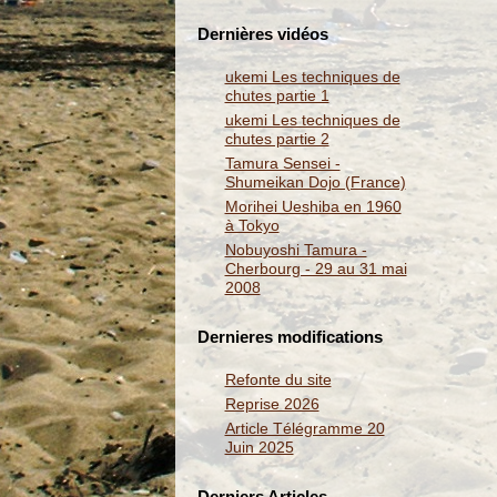
Dernières vidéos
ukemi Les techniques de
chutes partie 1
ukemi Les techniques de
chutes partie 2
Tamura Sensei -
Shumeikan Dojo (France)
Morihei Ueshiba en 1960
à Tokyo
Nobuyoshi Tamura -
Cherbourg - 29 au 31 mai
2008
Dernieres modifications
Refonte du site
Reprise 2026
Article Télégramme 20
Juin 2025
Derniers Articles