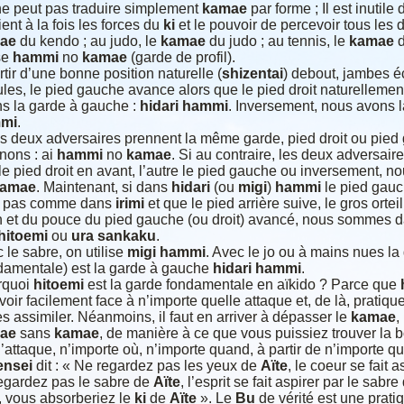
e peut pas traduire simplement
kamae
par forme ; Il est inutil
ient à la fois les forces du
ki
et le pouvoir de percevoir tous les d
ae
du kendo ; au judo, le
kamae
du judo ; au tennis, le
kamae
d
ise
hammi
no
kamae
(garde de profil).
rtir d’une bonne position naturelle (
shizentai
) debout, jambes éc
les, le pied gauche avance alors que le pied droit naturellement
s la garde à gauche :
hidari
hammi
. Inversement, nous avons l
mi
.
es deux adversaires prennent la même garde, pied droit ou pied
nons : ai
hammi
no
kamae
. Si au contraire, les deux adversai
 le pied droit en avant, l’autre le pied gauche ou inversement,
amae
. Maintenant, si dans
hidari
(ou
migi
)
hammi
le pied gauch
n pas comme dans
irimi
et que le pied arrière suive, le gros orte
n et du pouce du pied gauche (ou droit) avancé, nous sommes d
hitoemi
ou
ura
sankaku
.
 le sabre, on utilise
migi
hammi
. Avec le jo ou à mains nues l
damentale) est la garde à gauche
hidari
hammi
.
rquoi
hitoemi
est la garde fondamentale en aïkido ? Parce que
oir facilement face à n’importe quelle attaque et, de là, pratique
es assimiler. Néanmoins, il faut en arriver à dépasser le
kamae
,
ae
sans
kamae
, de manière à ce que vous puissiez trouver la 
 l’attaque, n’importe où, n’importe quand, à partir de n’importe qu
ensei
dit : « Ne regardez pas les yeux de
Aïte
, le coeur se fait 
egardez pas le sabre de
Aïte
, l’esprit se fait aspirer par le sabr
, vous absorberiez le
ki
de
Aïte
». Le
Bu
de vérité est une prati