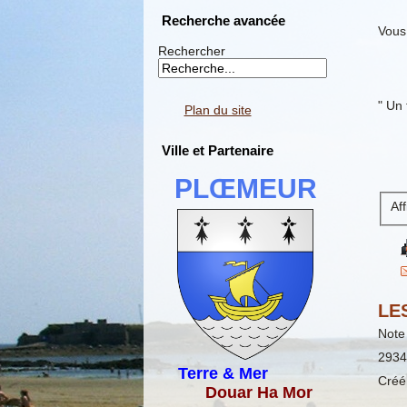
Recherche avancée
Vous 
Rechercher
" Un 
Plan du site
Ville et Partenaire
PLŒMEUR
Af
LE
Note 
2934
Terre & Mer
Créé
Douar Ha Mor