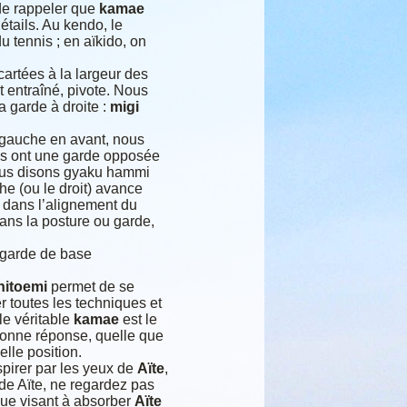
e de rappeler que
kamae
étails. Au kendo, le
u tennis ; en aïkido, on
artées à la largeur des
 entraîné, pivote. Nous
a garde à droite :
migi
 gauche en avant, nous
res ont une garde opposée
 nous disons gyaku hammi
e (ou le droit) avance
il dans l’alignement du
ans la posture ou garde,
a garde de base
hitoemi
permet de se
r toutes les techniques et
 le véritable
kamae
est le
bonne réponse, quelle que
elle position.
aspirer par les yeux de
Aïte
,
e de Aïte, ne regardez pas
que visant à absorber
Aïte