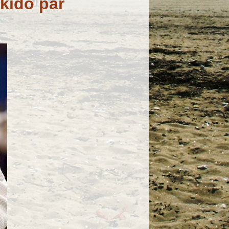
kido par
i