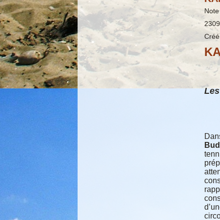
Note 
2309
Créé
K
Les
Dan
Bud
tenn
prép
atte
cons
rapp
cons
d’un
circ