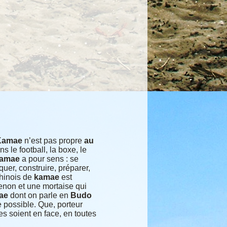
Kamae
n’est pas propre
au
ns le football, la boxe, le
amae
a pour sens : se
iquer, construire, préparer,
chinois de
kamae
est
tenon et une mortaise qui
ae
dont on parle en
Budo
 possible. Que, porteur
s soient en face, en toutes