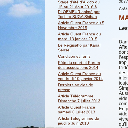
2077
Stage d'été d'Aïkido du
15 au 21 Aout 2016 à
Créé
PLOEMEUR animé par
MA
Toshiro SUGA Shihan
Article Ouest France du 5
Les
Novembre 2015
Article Ouest France du
mardi 13 janvier 2015
Dan
Le Reigisaho par Kanaï
Aïte
Senseï
donc
Condition et Tarifs
l’es
trop
Fête du sport et Forum
L’id
des associations 2014
des 
Article Ouest France du
inter
vendredi 10 janvier 2014
touj
Derniers articles de
Simp
presse
Auss
Article Télégramme
vide
Dimanche 7 juillet 2013
comm
Article Ouest France
En p
samedi 6 juillet 2013
vide
Article Télégramme du
vivr
jeudi 6 Juin 2013
qu’il