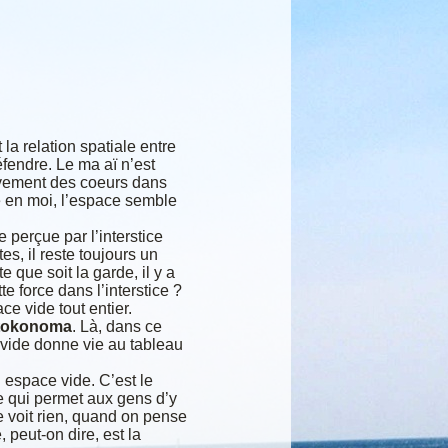
 la relation spatiale entre
éfendre. Le ma aï n’est
ouvement des coeurs dans
nce en moi, l’espace semble
 perçue par l’interstice
s, il reste toujours un
e que soit la garde, il y a
te force dans l’interstice ?
ce vide tout entier.
tokonoma
. Là, dans ce
 vide donne vie au tableau
 espace vide. C’est le
e qui permet aux gens d’y
e voit rien, quand on pense
, peut-on dire, est la