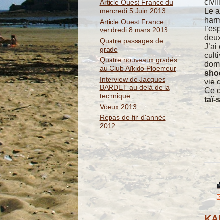
civi
Article Ouest France du
Le a
mercredi 5 Juin 2013
harm
Article Ouest France
l’es
vendredi 8 mars 2013
deux
Quatre passages de
J’ai
grade
cult
Quatre nouveaux gradés
dom
au Club Aïkido Ploemeur
sho
Interview de Jacques
vie 
BARDET au-delà de la
Ce q
technique
taï-
Voeux 2013
Repas de fin d'année
2012
KA