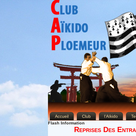
Accueil
Club
l'Aïkido
Te
Flash Information
Reprises Des Entra