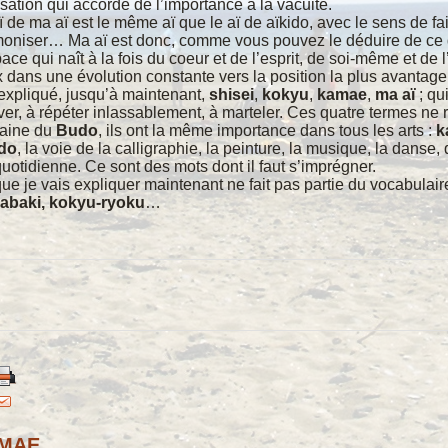
lisation qui accorde de l’importance à la vacuité.
ï de ma aï est le même aï que le aï de aïkido, avec le sens de fa
oniser… Ma aï est donc, comme vous pouvez le déduire de ce qui
pace qui naît à la fois du coeur et de l’esprit, de soi-même et de l
 dans une évolution constante vers la position la plus avantage
 expliqué, jusqu’à maintenant,
shisei
,
kokyu
,
kamae
,
ma aï
; qu
iver, à répéter inlassablement, à marteler. Ces quatre termes ne
aine du
Budo
, ils ont la même importance dans tous les arts :
k
do
, la voie de la calligraphie, la peinture, la musique, la danse
quotidienne. Ce sont des mots dont il faut s’imprégner.
ue je vais expliquer maintenant ne fait pas partie du vocabulair
sabaki, kokyu-ryoku
…
MAE