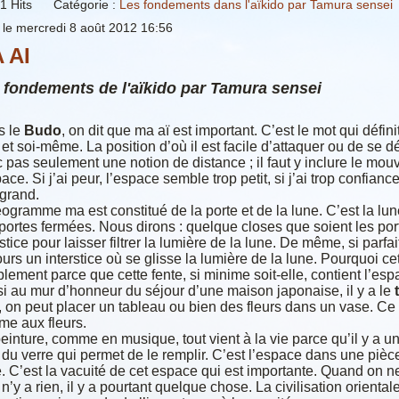
1
Hits
Catégorie :
Les fondements dans l'aïkido par Tamura sensei
 le mercredi 8 août 2012 16:56
 AI
 fondements de l'aïkido par Tamura sensei
s le
Budo
, on dit que ma aï est important. C’est le mot qui définit
et soi-même. La position d’où il est facile d’attaquer ou de se d
 pas seulement une notion de distance ; il faut y inclure le m
pace. Si j’ai peur, l’espace semble trop petit, si j’ai trop confia
 grand.
éogramme ma est constitué de la porte et de la lune. C’est la lune
portes fermées. Nous dirons : quelque closes que soient les porte
stice pour laisser filtrer la lumière de la lune. De même, si parfait
ours un interstice où se glisse la lumière de la lune. Pourquoi cet
lement parce que cette fente, si minime soit-elle, contient l’espa
i au mur d’honneur du séjour d’une maison japonaise, il y a le
, on peut placer un tableau ou bien des fleurs dans un vase. Ce
e aux fleurs.
einture, comme en musique, tout vient à la vie parce qu’il y a un
 du verre qui permet de le remplir. C’est l’espace dans une pièc
e. C’est la vacuité de cet espace qui est importante. Quand on n
 n’y a rien, il y a pourtant quelque chose. La civilisation orientale