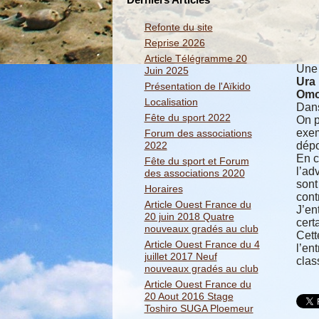
Refonte du site
Reprise 2026
Article Télégramme 20
Une 
Juin 2025
Ura
Présentation de l'Aïkido
Omo
Localisation
Dans
Fête du sport 2022
On p
exem
Forum des associations
2022
dépo
En c
Fête du sport et Forum
l’ad
des associations 2020
sont
Horaires
cont
Article Ouest France du
J’en
20 juin 2018 Quatre
cert
nouveaux gradés au club
Cett
Article Ouest France du 4
l’en
juillet 2017 Neuf
clas
nouveaux gradés au club
Article Ouest France du
20 Aout 2016 Stage
Toshiro SUGA Ploemeur