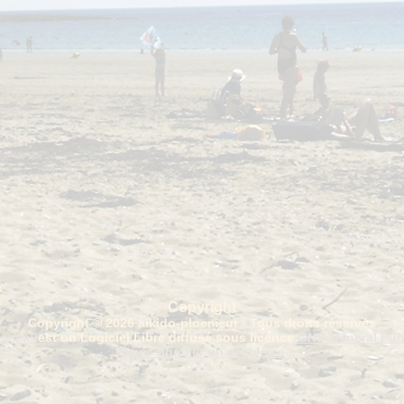
Copyright
Copyright © 2026 aikido-ploemeur - Tous droits réservés
omla!
est un Logiciel Libre diffusé sous licence
GNU General Pub
Nous signaler un problème ...