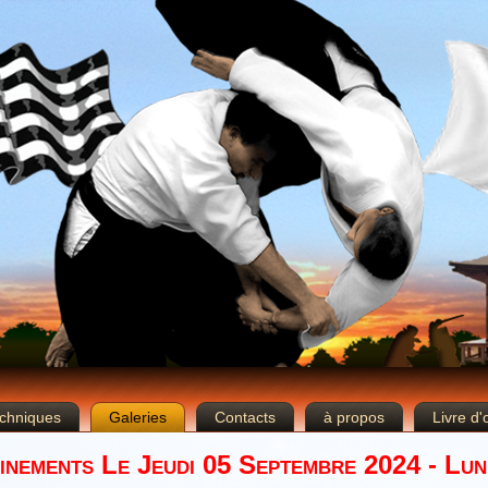
chniques
Galeries
Contacts
à propos
Livre d'
inements Le Jeudi 05 Septembre 2024 - Lun