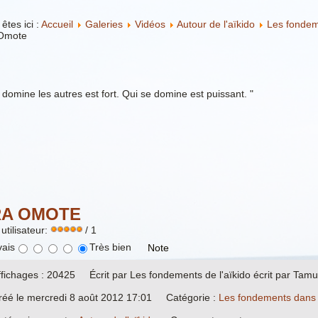
êtes ici :
Accueil
Galeries
Vidéos
Autour de l'aïkido
Les fondem
Omote
 domine les autres est fort. Qui se domine est puissant. "
A OMOTE
utilisateur:
/ 1
ais
Très bien
ffichages : 20425
Écrit par Les fondements de l'aïkido écrit par Tam
réé le mercredi 8 août 2012 17:01
Catégorie :
Les fondements dans l