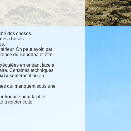
aché des choses.
t des choses.
os.
térieur. On peut avoir, par
parence du Bouddha et être
xécutées en entrant face à
aire. Certaines techniques
aza
seulement ou au
iques qui manquent sous une
ntroduite pour faciliter
e à rejeter cette