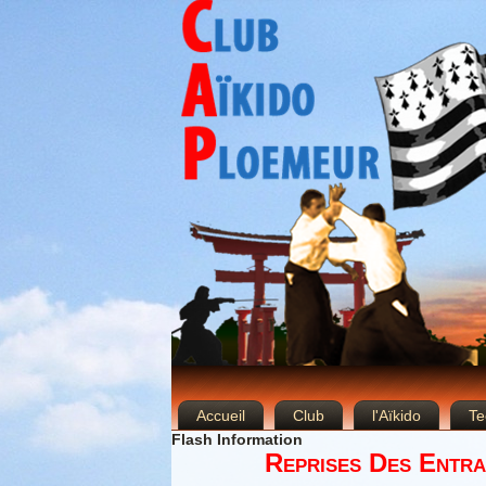
Accueil
Club
l'Aïkido
Te
Flash Information
Reprises Des Entra