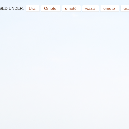
GED UNDER:
Ura
Omote
omoté
waza
omote
ur