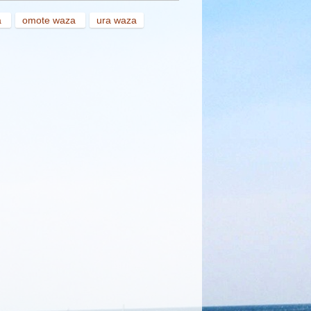
a
omote waza
ura waza