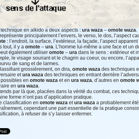
technique en aïkido a deux aspects :
ura waza
–
omote waza
.
représente principalement l’envers, le verso, le dos, l’aspect c
te
: l’endroit, la surface, l’extérieur, la façade, l’aspect apparen
 tout, il y a
omote
–
ura
. L’homme lui-même a une face et un d
eut également utiliser
omote
–
ura
dans le sens : extérieur et in
ple, le visage souriant et le chagrin au coeur, ou encore, l’ap
urvu de sang et de larmes.
lassifiant grossièrement, on dira,
omote
waza
des techniques e
versaire et
ura
waza
des techniques en entrant derrière l’advers
 possibles en
omote
waza
et en
ura
waza
, d’autres en
omote
w
raire en
ura
waza
.
tends par là que, placées dans la vérité du combat, ces techn
aine forme n’ont pas d’application pratique.
e classification en
omote
waza
et
ura
waza
a probablement été i
traînement, cependant une part essentielle de la pratique consist
sification, à refuser de s’y laisser enfermer.