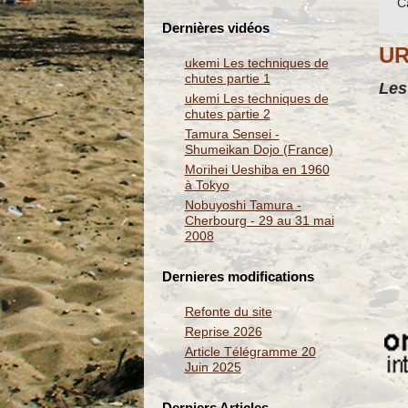
C
Dernières vidéos
UR
ukemi Les techniques de
chutes partie 1
Les
ukemi Les techniques de
chutes partie 2
Tamura Sensei -
Shumeikan Dojo (France)
Morihei Ueshiba en 1960
à Tokyo
Nobuyoshi Tamura -
Cherbourg - 29 au 31 mai
2008
Dernieres modifications
Refonte du site
Reprise 2026
Article Télégramme 20
Juin 2025
Derniers Articles