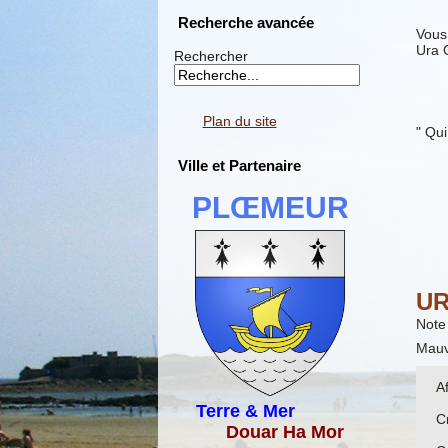
Recherche avancée
Vous 
Ura 
Rechercher
Plan du site
" Qui
Ville et Partenaire
PLŒMEUR
UR
Note 
Mauv
A
Terre & Mer
C
Douar Ha Mor