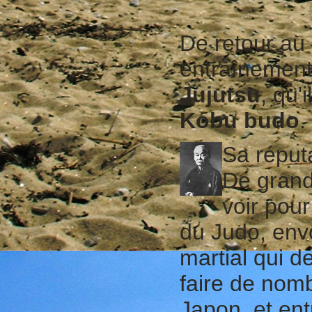
De retour au
entraînement
Jujutsu
, qu
Kobu budo
.
Sa réputa
De grand
voir pour
du Judo, envo
martial qui de
faire de nom
Japon, et ent