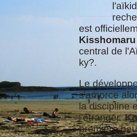
l'aïk
reche
est officielle
Kisshomaru
central de l'A
ky?.
Le développe
s'amorce alor
la discipline
l'étranger.
Ko
première heu