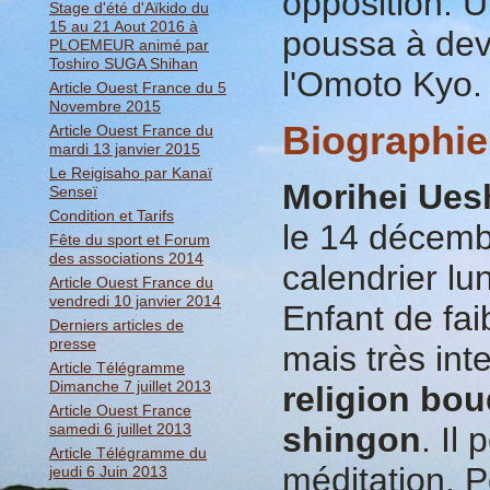
opposition. U
Stage d'été d'Aïkido du
15 au 21 Aout 2016 à
poussa à deve
PLOEMEUR animé par
Toshiro SUGA Shihan
l'Omoto Kyo.
Article Ouest France du 5
Novembre 2015
Biographie
Article Ouest France du
mardi 13 janvier 2015
Le Reigisaho par Kanaï
Morihei Ues
Senseï
Condition et Tarifs
le 14 décemb
Fête du sport et Forum
des associations 2014
calendrier lu
Article Ouest France du
vendredi 10 janvier 2014
Enfant de fai
Derniers articles de
presse
mais très intel
Article Télégramme
Dimanche 7 juillet 2013
religion bo
Article Ouest France
samedi 6 juillet 2013
shingon
. Il
Article Télégramme du
méditation. 
jeudi 6 Juin 2013