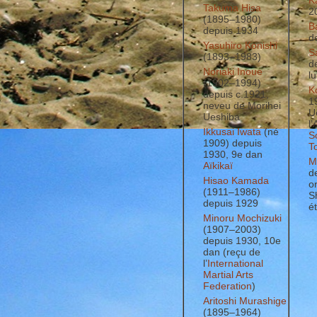
K
Takuma Hisa
2
(1895–1980)
B
depuis 1934
d
Yasuhiro Konishi
S
(1893–1983)
d
Noriaki Inoue
l
(1902–1994)
K
depuis c.1921,
1
neveu de Morihei
U
Ueshiba
l’
Ikkusai Iwata
(né
S
1909) depuis
To
1930, 9e dan
M
Aïkikaï
d
Hisao Kamada
o
(1911–1986)
S
depuis 1929
é
Minoru Mochizuki
(1907–2003)
depuis 1930, 10e
dan (reçu de
l’
International
Martial Arts
Federation
)
Aritoshi Murashige
(1895–1964)