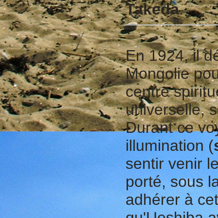
Takeda
.
En 1924, il d
Mongolie pou
centre spiritu
universelle, s
Durant ce vo
illumination (
sentir venir l
porté, sous l
adhérer à cet
qu'Ueshiba av