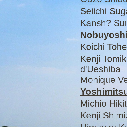
Seiichi Su
Kansh? Su
Nobuyoshi
Koichi Tohei
Kenji Tomik
d'Ueshiba
Monique V
Yoshimits
Michio Hiki
Kenji Shimi