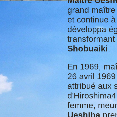
Maître Ueshi
grand maître 
et continue à
développa éga
transformant 
Shobuaiki
.
En 1969, maî
26 avril 196
attribué aux
d'Hiroshima4
femme, meurt
Ueshiba
pren