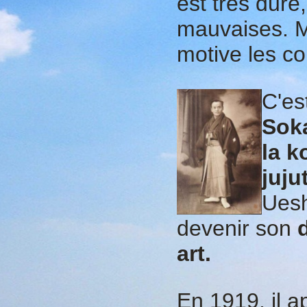
est très dure,
mauvaises. M
motive les co
C'es
Sok
la k
juju
Uesh
devenir son
art.
En 1919, il 