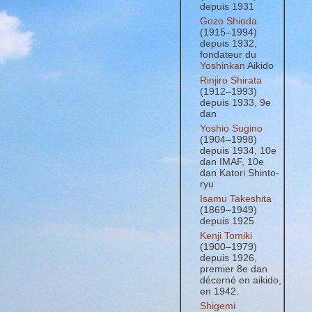
depuis 1931
Gozo Shioda
(1915–1994)
depuis 1932,
fondateur du
Yoshinkan
Aikido
Rinjiro Shirata
(1912–1993)
depuis 1933, 9e
dan
Yoshio Sugino
(1904–1998)
depuis 1934, 10e
dan IMAF, 10e
dan Katori Shinto-
ryu
Isamu Takeshita
(1869–1949)
depuis 1925
Kenji Tomiki
(1900–1979)
depuis 1926,
premier 8e dan
décerné en aikido,
en 1942.
Shigemi