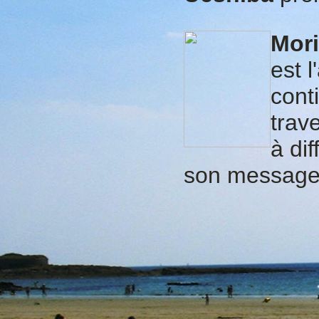
Mori
est l
cont
trav
à di
son message