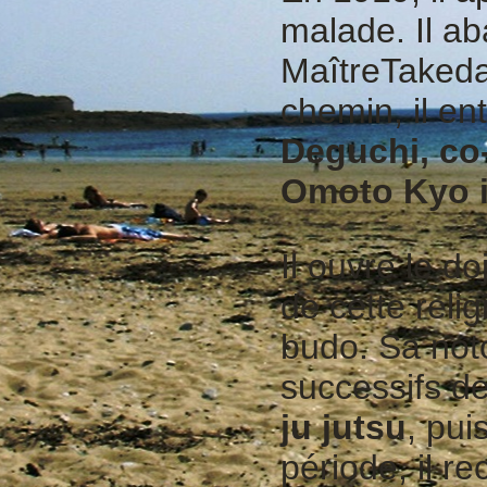
malade. Il a
Maître
Takeda
chemin, il en
Deguchi, co-
Omoto Kyo i
Il ouvre le d
de cette reli
budo. Sa noto
successifs d
ju jutsu
, pui
période, il r