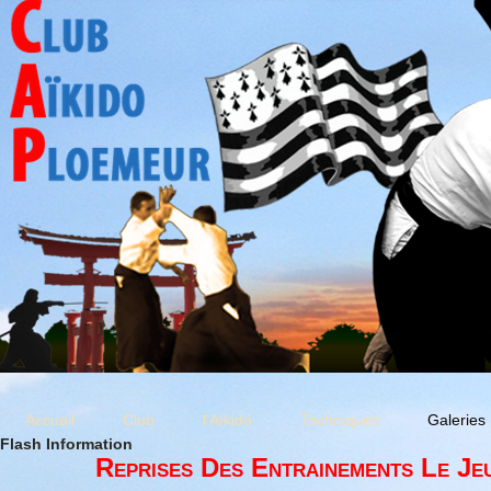
Accueil
Club
l'Aïkido
Techniques
Galeries
Flash Information
Reprises Des Entrainements Le Je