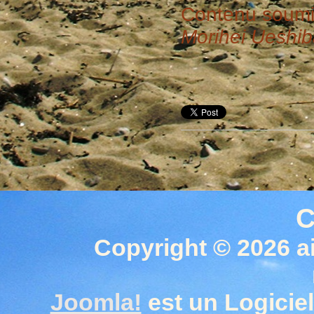
Contenu soumi
Morihei Ueshi
C
Copyright © 2026 a
Joomla!
est un Logiciel