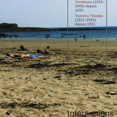
Yonekawa
(1910–
2005) depuis
1933
Tsutomu Yukawa
(1911–1942)
depuis 1931
Inforamtions e