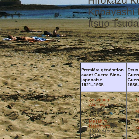
Hirokazu K
Kobayashi 
Itsuo Tsuda
Première génération
Deux
avant Guerre Sino-
Guerr
japonaise
Guer
1921–1935
1936
Zenzaburo
T
Akazawa
(né
d
1920) depuis
M
1933
d
Masahiro
K
Hashimoto
(né
K
1910) depuis
d
1931