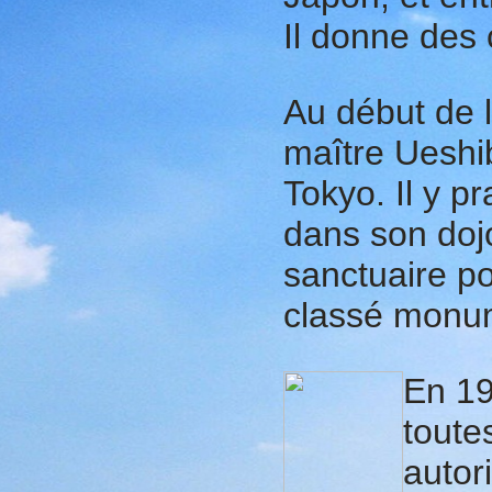
Il donne des 
Au début de 
maître Ueshi
Tokyo. Il y pr
dans son dojo 
sanctuaire pou
classé monum
E
n 19
toute
autor