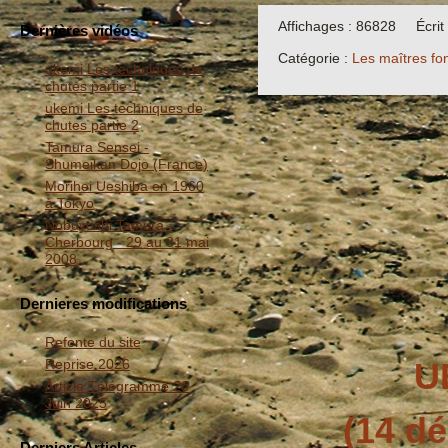
Affichages : 86828
Écri
Dernières vidéos
Catégorie :
Les maîtres fo
ukemi Les techniques de
chutes partie 1
ukemi Les techniques de
chutes partie 2
Tamura Sensei -
Shumeikan Dojo (France)
Morihei Ueshiba en 1960
à Tokyo
Nobuyoshi Tamura -
Cherbourg - 29 au 31 mai
2008
Dernieres modifications
Refonte du site
Reprise 2026
U
Article Télégramme 20
Juin 2025
(14 dé
Derniers Articles