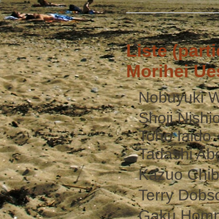
Liste (part
Morihei Ue
Nobuyuki 
Shoji Nishi
Toho Iaido
Tadashi Ab
Kazuo Chiba
Terry Dobs
Gaku Homm