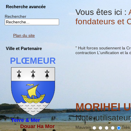
Recherche avancée
Vous êtes ici :
Rechercher
fondateurs et
Plan du site
" Huit forces soutiennent la Cr
Ville et Partenaire
contraction L'unification et la d
PLŒMEUR
MORIHEI 
Note utilisateu
Terre & Mer
Douar Ha Mor
Mauvais
Très