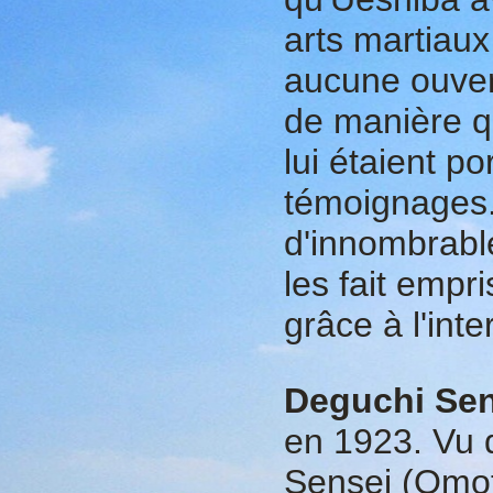
arts martiaux
aucune ouvert
de manière qu
lui étaient p
témoignages.
d'innombrable
les fait empri
grâce à l'int
Deguchi Sen
en 1923. Vu 
Sensei (Omot