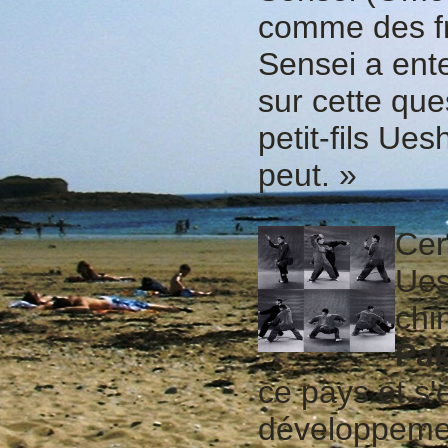
comme des fr
Sensei a ente
sur cette que
petit-fils Ue
peut. »
Cer
Ues
chi
Pa
ce pays et s'e
développement