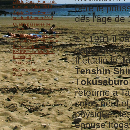
Article Ouest France du
père le pouss
mercredi 5 Juin 2013
Article Ouest France
dès l'âge de 
vendredi 8 mars 2013
Quatre passages de
grade
Quatre nouveaux gradés
En 1901 il par
au Club Aïkido Ploemeur
Interview de Jacques
papeterie, e
BARDET au-delà de la
technique
Il étudie le
Ju
Voeux 2013
Tenshin Shi
Repas de fin d'année
2012
T
okusaburo
retourne à Ta
corps neuf et
physiques les
épouse Itoga