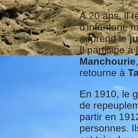
À 20 ans, il 
d'infanterie m
apprend le
j
Il participe à
Manchourie
retourne à
T
En 1910, le 
de repeuplem
partir en 191
personnes. Ils