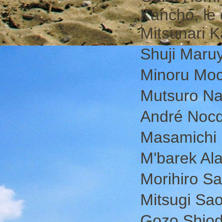
Kancho, le 
Mitsunari K
Shuji Mar
Minoru Moch
Mutsuro N
André Nocq
Masamichi 
M'barek Ala
Morihiro Sa
Mitsugi Sa
Gozo Shio