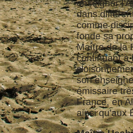
enseigner l'A
dans différe
comme discipl
fonde sa prop
Maître de la 
continuant à 
cloisonneme
son enseignem
émissaire trè
France, en A
ainsi qu'aux 