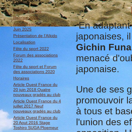
Refonte du site
Reprise 2026
En adaptant 
Article Télégramme 20
Juin 2025
japonaises, i
Présentation de l'Aïkido
Localisation
Gichin Funa
Fête du sport 2022
Forum des associations
menacé d'oubl
2022
japonaise.
Fête du sport et Forum
des associations 2020
Horaires
Article Ouest France du
Une de ses g
20 juin 2018 Quatre
nouveaux gradés au club
promouvoir la
Article Ouest France du 4
juillet 2017 Neuf
à tous et bas
nouveaux gradés au club
Article Ouest France du
l'union des e
20 Aout 2016 Stage
Toshiro SUGA Ploemeur