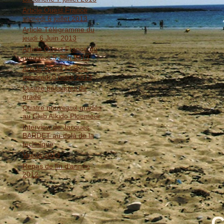
Article Ouest France
samedi 6 juillet 2013
Article Télégramme du
jeudi 6 Juin 2013
Article Ouest France du
mercredi 5 Juin 2013
Article Ouest France
vendredi 8 mars 2013
Quatre passages de
grade
Quatre nouveaux gradés
au Club Aïkido Ploemeur
Interview de Jacques
BARDET au-delà de la
technique
Voeux 2013
Repas de fin d'année
2012
C