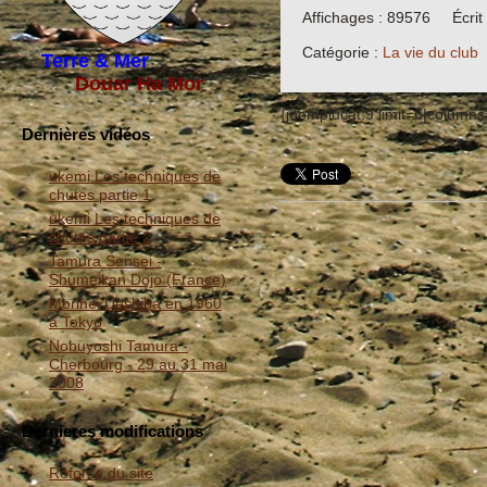
Affichages : 89576
Écri
Catégorie :
La vie du club
Terre & Mer
Douar Ha Mor
{joomplucat:9 limit=6|columns
Dernières vidéos
ukemi Les techniques de
chutes partie 1
ukemi Les techniques de
chutes partie 2
Tamura Sensei -
Shumeikan Dojo (France)
Morihei Ueshiba en 1960
à Tokyo
Nobuyoshi Tamura -
Cherbourg - 29 au 31 mai
2008
Dernieres modifications
Refonte du site