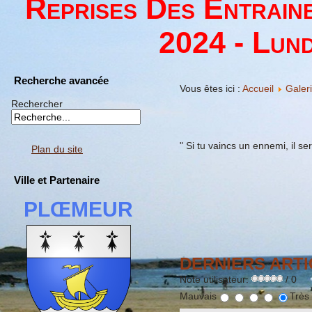
Reprises Des Entrain
2024 - Lund
Recherche avancée
Vous êtes ici :
Accueil
Galer
Rechercher
" Si tu vaincs un ennemi, il s
Plan du site
Ville et Partenaire
PLŒMEUR
DERNIERS ARTI
Note utilisateur:
/ 0
Mauvais
Très