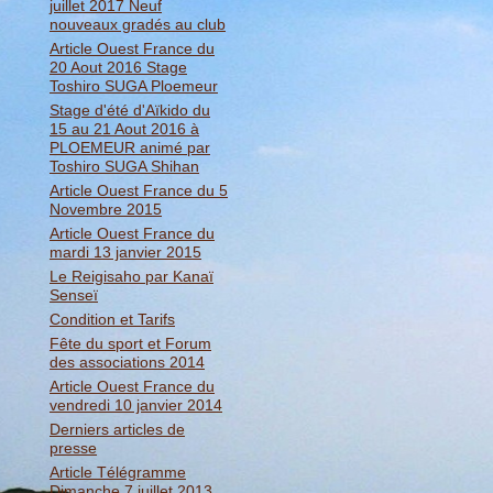
juillet 2017 Neuf
nouveaux gradés au club
Article Ouest France du
20 Aout 2016 Stage
Toshiro SUGA Ploemeur
Stage d'été d'Aïkido du
15 au 21 Aout 2016 à
PLOEMEUR animé par
Toshiro SUGA Shihan
Article Ouest France du 5
Novembre 2015
Article Ouest France du
mardi 13 janvier 2015
Le Reigisaho par Kanaï
Senseï
Condition et Tarifs
Fête du sport et Forum
des associations 2014
Article Ouest France du
vendredi 10 janvier 2014
Derniers articles de
presse
Article Télégramme
Dimanche 7 juillet 2013