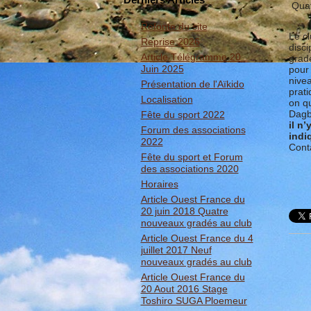
Quat
Refonte du site
Le c
Reprise 2026
disci
Article Télégramme 20
grad
Juin 2025
pour 
nivea
Présentation de l'Aïkido
prati
Localisation
on qu
Dagb
Fête du sport 2022
il n
Forum des associations
indi
2022
Conta
Fête du sport et Forum
des associations 2020
Horaires
Article Ouest France du
20 juin 2018 Quatre
nouveaux gradés au club
Article Ouest France du 4
juillet 2017 Neuf
nouveaux gradés au club
Article Ouest France du
20 Aout 2016 Stage
Toshiro SUGA Ploemeur