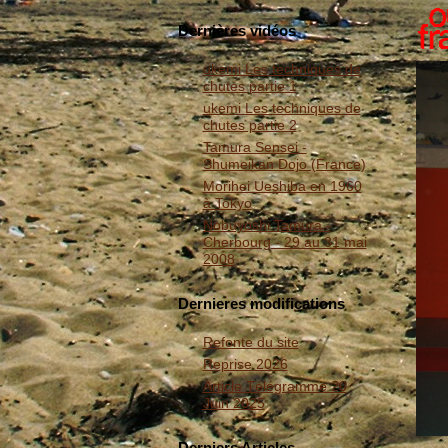
Dernières vidéos
ukemi Les techniques de
chutes partie 1
ukemi Les techniques de
chutes partie 2
Tamura Sensei -
Shumeikan Dojo (France)
Morihei Ueshiba en 1960
à Tokyo
Nobuyoshi Tamura -
Cherbourg - 29 au 31 mai
2008
Dernieres modifications
Refonte du site
Reprise 2026
Article Télégramme 20
Juin 2025
Derniers Articles