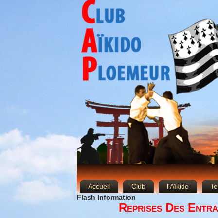
Accueil
Club
l'Aïkido
Te
Flash Information
Reprises Des Entra