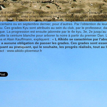
re nouveaux gradés au Club Aïkido Ploemeur
lub d’Aîkido Ploemeur a organisé, la semaine dernière, son passage de
pline sportive, axée principalement sur l’harmonie du corps et de l’espr
e préparé.
Camille Courtin
,
Allan Jullien
,
Serge Macé
et
Olivier Pou
certains ou en septembre dernier, pour d’autres. Par l’obtention de leur 5
u. Ces grades Kyu sont attribués au sein du club, par le professeur, d
que. La progression est ensuite jalonnée par le 4e kyu, 3e, 2e jusqu’au
itte la ceinture blanche pour arborer la noire à partir du premier Dan
a et Alain Kauffmann, expliquent : «
L Aîkido se caractérise par l’a
’y a aucune obligation de passer les grades. Ces grades sont esse
quant au pratiquant, qui le souhaite, les progrès réalisés, tout au 
ct : www.aikido-ploemeur.fr