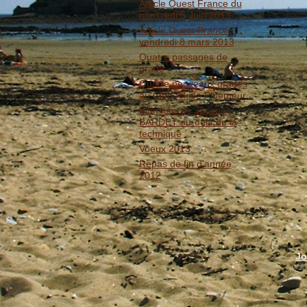
Article Ouest France du
mercredi 5 Juin 2013
Article Ouest France
vendredi 8 mars 2013
Quatre passages de
grade
Quatre nouveaux gradés
au Club Aïkido Ploemeur
Interview de Jacques
BARDET au-delà de la
technique
Voeux 2013
Repas de fin d'année
2012
Jo