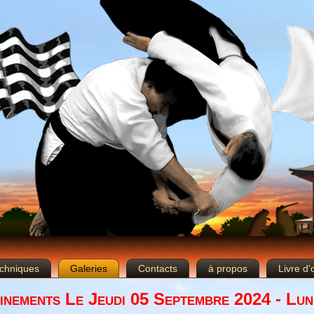
chniques
Galeries
Contacts
à propos
Livre d'
inements Le Jeudi 05 Septembre 2024 - Lun