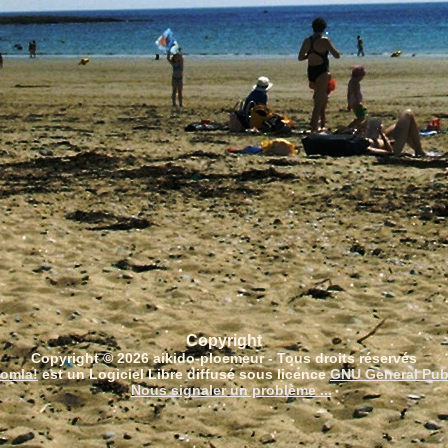
Copyright
Copyright © 2026 aikido-ploemeur - Tous droits réservés
omla!
est un Logiciel Libre diffusé sous licence
GNU General Pub
Nous signaler un problème ...