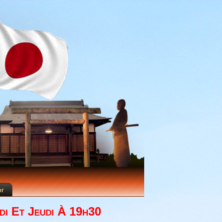
or
di Et Jeudi À 19h30