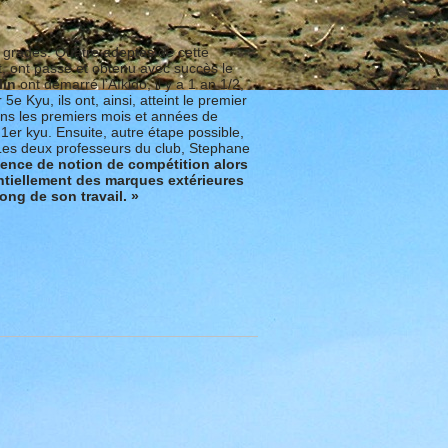
 grades. Quatre adeptes de cette
it, ont passé et obtenu avec succès le
lin
ont démarré l’Aïkido, il y a 1 an 1/2,
e Kyu, ils ont, ainsi, atteint le premier
ans les premiers mois et années de
 1er kyu. Ensuite, autre étape possible,
. Les deux professeurs du club, Stephane
bsence de notion de compétition alors
ntiellement des marques extérieures
long de son travail. »