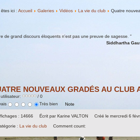
êtes ici :
Accueil
Galeries
Vidéos
La vie du club
Quatre nouvea
re de grand discours éloquents n'est pas une preuve de sagesse. "
Siddhartha Gaut
ATRE NOUVEAUX GRADÉS AU CLUB 
utilisateur:
/ 0
ais
Très bien
ffichages : 14666
Écrit par Karine VALTON
Créé le mercredi 6 fév
atégorie :
La vie du club
Comment count: