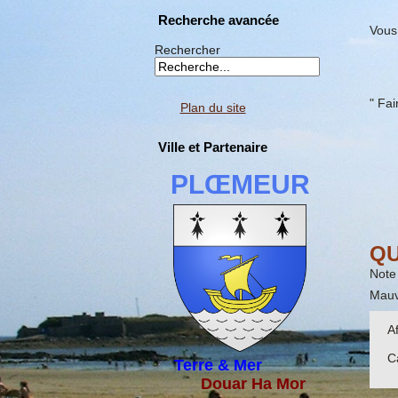
Recherche avancée
Vous 
Rechercher
" Fai
Plan du site
Ville et Partenaire
PLŒMEUR
QU
Note 
Mauv
A
C
Terre & Mer
Douar Ha Mor