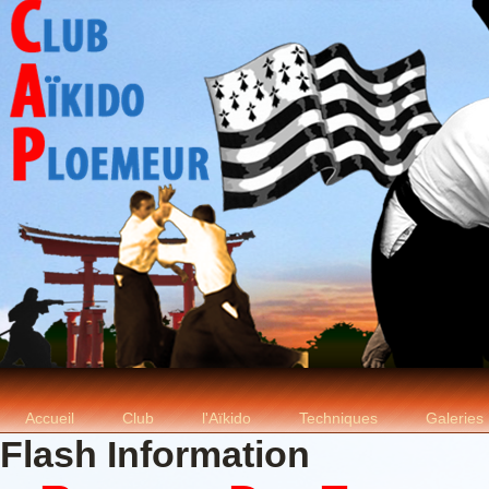
Accueil
Club
l'Aïkido
Techniques
Galeries
Flash Information