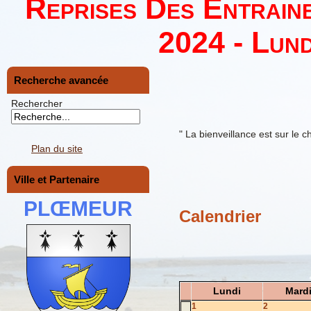
Reprises Des Entrain
2024 - Lund
Recherche avancée
Rechercher
" La bienveillance est sur le c
Plan du site
Ville et Partenaire
PLŒMEUR
Calendrier
Lundi
Mard
1
2