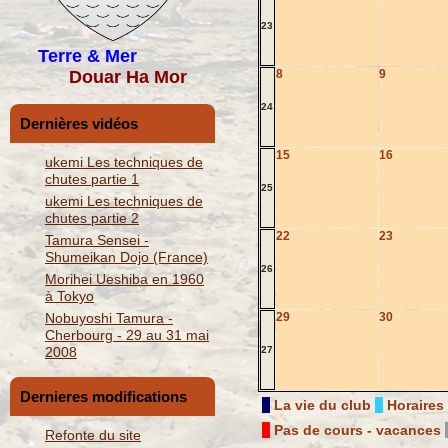
23
Terre & Mer
Douar Ha Mor
8
9
24
Dernières vidéos
15
16
ukemi Les techniques de
chutes partie 1
25
ukemi Les techniques de
chutes partie 2
22
23
Tamura Sensei -
Shumeikan Dojo (France)
26
Morihei Ueshiba en 1960
à Tokyo
Nobuyoshi Tamura -
29
30
Cherbourg - 29 au 31 mai
2008
27
Dernieres modifications
La vie du club
Horaires
Pas de cours - vacances
Refonte du site