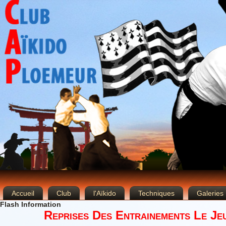
Accueil
Club
l'Aïkido
Techniques
Galeries
Flash Information
Reprises Des Entrainements Le Je